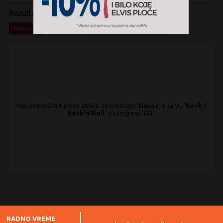
Rezultati pretrage:
x
x
x
x
Naxos
Rock
Rock'n'Roll
CD
Nije pronađen nijedan artikal za pretragu '
Naxos
' u žanru '
Rock /
Rock'n'Roll
' u kategoriji '
CD
'.
RADNO VREME