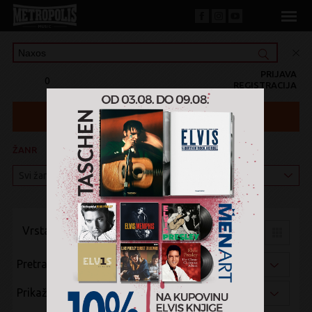
PRIJAVA
0
REGISTRACIJA
ŽANR
KATEGORIJA
Vrsta pregleda:
Pretraži po:
Prikaži po: