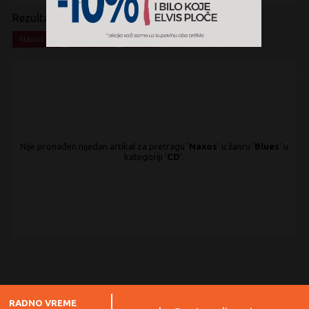
Rezultati pretrage:
x
x
x
Naxos
Blues
CD
Nije pronađen nijedan artikal za pretragu '
Naxos
' u žanru '
Blues
' u
kategoriji '
CD
'.
RADNO VREME