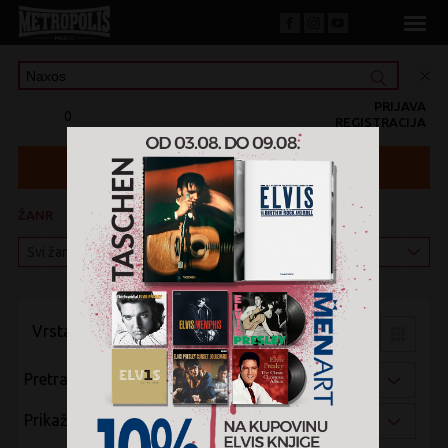
PRIJAVA
0
REGISTRACIJA
ŽANR
KATEGORIJA
Vrsta pregleda:
Pretraži po:
Prikaži po: