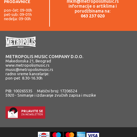
mkm@metropolismusic.rs
PRODAVNICE
informacije o artiklima i
pon-čet: 09-00h
porudžbinama na:
pet-sub: 09-01h
063 237 020
nedelja: 09-00h
METROPOLIS MUSIC COMPANY D.O.O.
Makedonska 21, Beograd
www.metropolismusic.rs
music@metropolismusic.rs
radno vreme kancelarije:
pon-pet 8.30-16.30h
PIB: 100265535 Matični broj: 17206524
5920 - Snimanje i izdavanje zvučnih zapisa i muzike