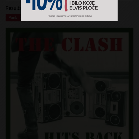
Rezultati pretrage:
x
x
x
Punk
Punk
Box Set