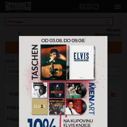
PRIJAVA
0
REGISTRACIJA
ŽANR
KATEGORIJA
Vrsta pregleda:
Pretraži po:
Prikaži po: