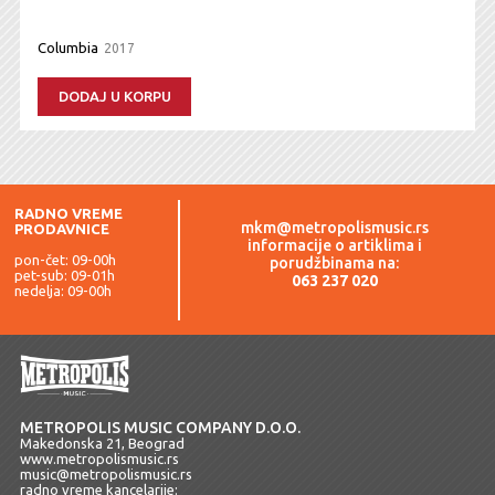
Columbia
2017
DODAJ U KORPU
RADNO VREME
mkm@metropolismusic.rs
PRODAVNICE
informacije o artiklima i
pon-čet: 09-00h
porudžbinama na:
pet-sub: 09-01h
063 237 020
nedelja: 09-00h
METROPOLIS MUSIC COMPANY D.O.O.
Makedonska 21, Beograd
www.metropolismusic.rs
music@metropolismusic.rs
radno vreme kancelarije: