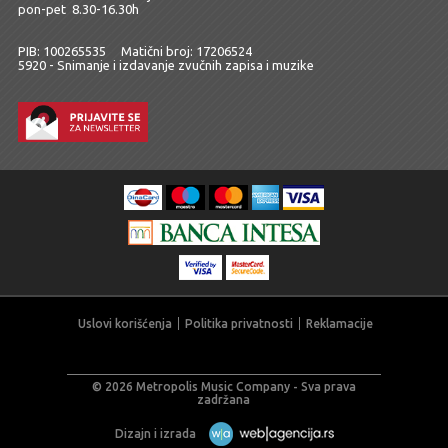
pon-pet 8.30-16.30h
PIB: 100265535 Matični broj: 17206524
5920 - Snimanje i izdavanje zvučnih zapisa i muzike
Uslovi korišćenja
Politika privatnosti
Reklamacije
© 2026 Metropolis Music Company - Sva prava
zadržana
Dizajn i izrada