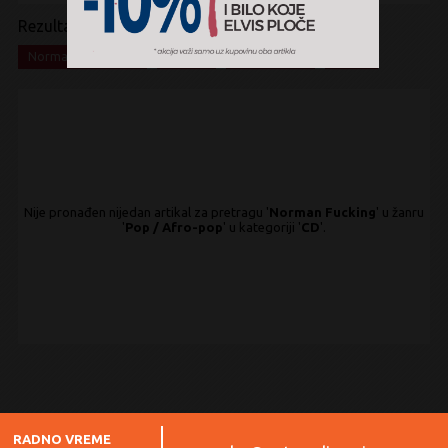
Rezultati pretrage:
x
x
x
x
Norman Fucking
Pop
Afro-pop
CD
Nije pronađen nijedan artikal za pretragu '
Norman Fucking
' u žanru
'
Pop / Afro-pop
' u kategoriji '
CD
'.
RADNO VREME