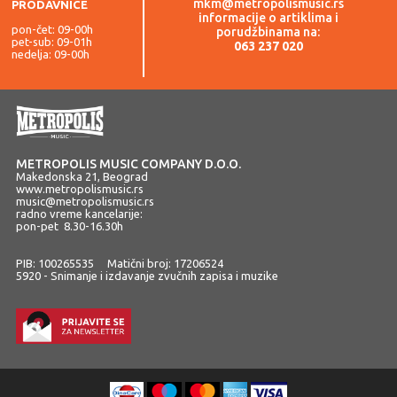
mkm@metropolismusic.rs
PRODAVNICE
informacije o artiklima i
pon-čet: 09-00h
porudžbinama na:
pet-sub: 09-01h
063 237 020
nedelja: 09-00h
METROPOLIS MUSIC COMPANY D.O.O.
Makedonska 21, Beograd
www.metropolismusic.rs
music@metropolismusic.rs
radno vreme kancelarije:
pon-pet 8.30-16.30h
PIB: 100265535 Matični broj: 17206524
5920 - Snimanje i izdavanje zvučnih zapisa i muzike