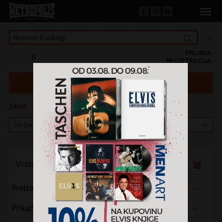
PRIJAVA
0
REGISTRACIJA
ŽANR
KATEGORIJA
Vrsta pregleda:
Pretraži po:
Prikaži po: