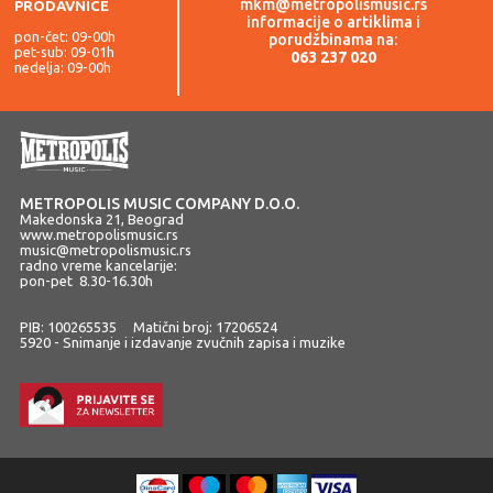
mkm@metropolismusic.rs
PRODAVNICE
informacije o artiklima i
pon-čet: 09-00h
porudžbinama na:
pet-sub: 09-01h
063 237 020
nedelja: 09-00h
METROPOLIS MUSIC COMPANY D.O.O.
Makedonska 21, Beograd
www.metropolismusic.rs
music@metropolismusic.rs
radno vreme kancelarije:
pon-pet 8.30-16.30h
PIB: 100265535 Matični broj: 17206524
5920 - Snimanje i izdavanje zvučnih zapisa i muzike