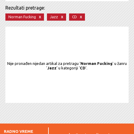
Rezultati pretrage:
x
x
x
Norman Fucking
Jazz
CD
Nije pronađen nijedan artikal za pretragu '
Norman Fucking
' u žanru
'
Jazz
' u kategoriji '
CD
'.
RADNO VREME