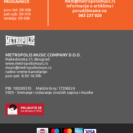
mkm@metropolismusic.rs
PRODAVNICE
informacije o artiklima i
pon-čet: 09-00h
porudžbinama na:
pet-sub: 09-01h
063 237 020
nedelja: 09-00h
METROPOLIS MUSIC COMPANY D.O.O.
Makedonska 21, Beograd
www.metropolismusic.rs
music@metropolismusic.rs
radno vreme kancelarije:
pon-pet 8.30-16.30h
PIB: 100265535 Matični broj: 17206524
5920 - Snimanje i izdavanje zvučnih zapisa i muzike