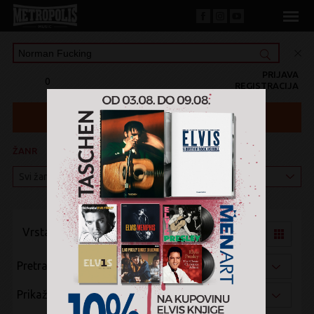
PRIJAVA
0
REGISTRACIJA
ŽANR
KATEGORIJA
Vrsta pregleda:
Pretraži po:
Prikaži po: