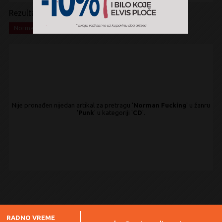
Rezultati pretrage:
x
x
x
Norman Fucking
Punk
CD
Nije pronađen nijedan artikal za pretragu '
Norman Fucking
' u žanru
'
Punk
' u kategoriji '
CD
'.
RADNO VREME