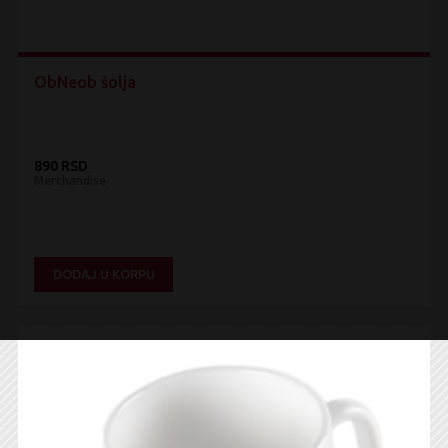
ObNeob šolja
890 RSD
Merchandise
DODAJ U KORPU