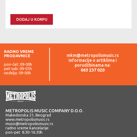
DODAJ U KORPU
RADNO VREME
mkm@metropolismusic.rs
PRODAVNICE
informacije o artiklima i
pon-čet: 09-00h
porudžbinama na:
pet-sub: 09-01h
063 237 020
nedelja: 09-00h
METROPOLIS MUSIC COMPANY D.O.O.
Makedonska 21, Beograd
www.metropolismusic.rs
music@metropolismusic.rs
radno vreme kancelarije:
pon-pet 8.30-16.30h