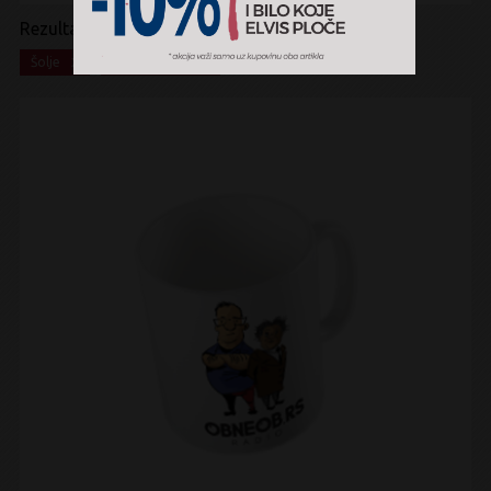
Rezultati pretrage:
x
x
Šolje
Merchandise