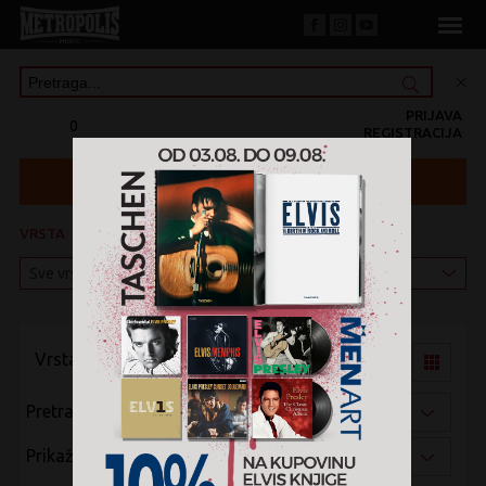
PRIJAVA
0
REGISTRACIJA
VRSTA
KATEGORIJA
Vrsta pregleda:
Pretraži po:
Prikaži po: