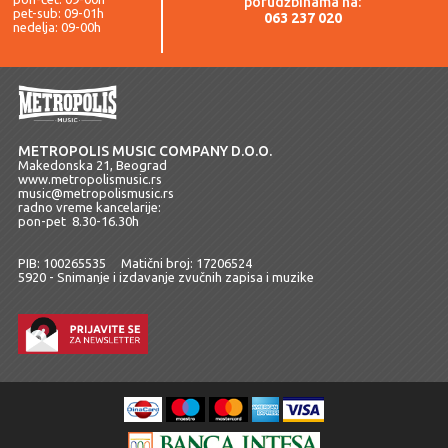
porudžbinama na:
pet-sub: 09-01h
063 237 020
nedelja: 09-00h
METROPOLIS MUSIC COMPANY D.O.O.
Makedonska 21, Beograd
www.metropolismusic.rs
music@metropolismusic.rs
radno vreme kancelarije:
pon-pet 8.30-16.30h
PIB: 100265535 Matični broj: 17206524
5920 - Snimanje i izdavanje zvučnih zapisa i muzike