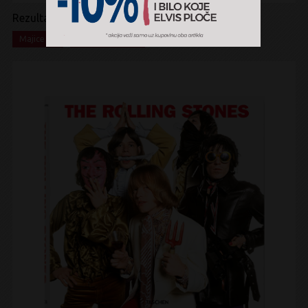
Rezultati pretrage:
x
x
Majice
Merchandise