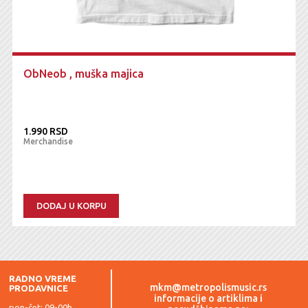
ObNeob , muška majica
1.990 RSD
Merchandise
DODAJ U KORPU
RADNO VREME
mkm@metropolismusic.rs
PRODAVNICE
informacije o artiklima i
pon-čet: 09-00h