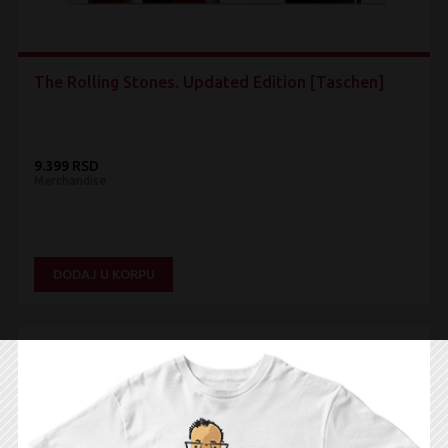
The Rolling Stones. Updated Edition [Taschen]
9.399 RSD
Merchandise
DODAJ U KORPU