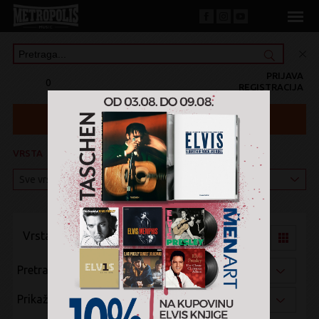
PRIJAVA
0
REGISTRACIJA
VRSTA
KATEGORIJA
Vrsta pregleda:
Pretraži po:
Prikaži po: