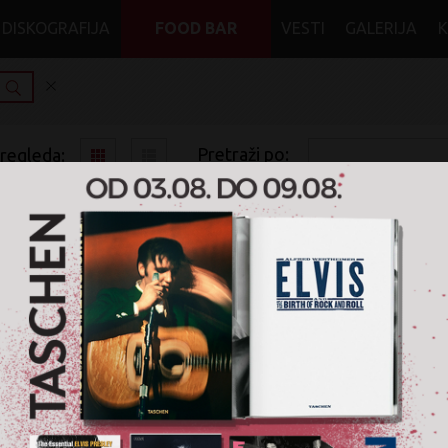
DISKOGRAFIJA
FOOD BAR
VESTI
GALERIJA
Pretraži po:
pregleda:
pretrage:
x
x
x
x
Norman Fucking
Jazz
Hard Bop
CD
Nije pronađen nijedan artikal za pretragu '
Norman Fucking
' 