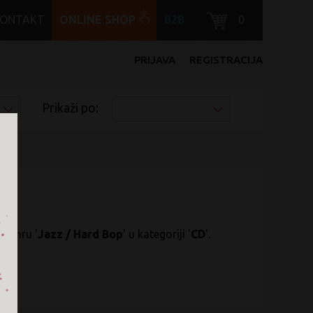
KONTAKT
ONLINE SHOP
B2B
0
PRIJAVA
REGISTRACIJA
Prikaži po:
u žanru '
Jazz / Hard Bop
' u kategoriji '
CD
'.