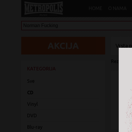
HOME
O NAMA
Vrsta 
Rezultati 
KATEGORIJA
Sve
CD
Vinyl
DVD
Blu-ray