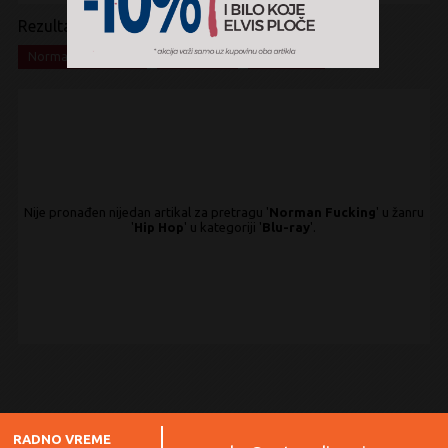
Rezultati pretrage:
x
x
x
Norman Fucking
Hip Hop
Blu-ray
Nije pronađen nijedan artikal za pretragu '
Norman Fucking
' u žanru
'
Hip Hop
' u kategoriji '
Blu-ray
'.
RADNO VREME