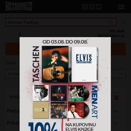
PRIJAVA
0
REGISTRACIJA
ŽANR
KATEGORIJA
Vrsta pregleda:
Pretraži po:
Prikaži po: