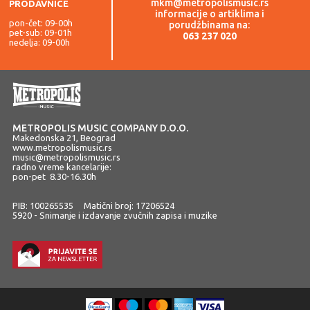
mkm@metropolismusic.rs
PRODAVNICE
informacije o artiklima i
pon-čet: 09-00h
porudžbinama na:
pet-sub: 09-01h
063 237 020
nedelja: 09-00h
METROPOLIS MUSIC COMPANY D.O.O.
Makedonska 21, Beograd
www.metropolismusic.rs
music@metropolismusic.rs
radno vreme kancelarije:
pon-pet 8.30-16.30h
PIB: 100265535 Matični broj: 17206524
5920 - Snimanje i izdavanje zvučnih zapisa i muzike