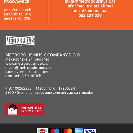
mkm@metropolismusic.rs
PRODAVNICE
informacije o artiklima i
pon-čet: 09-00h
porudžbinama na:
pet-sub: 09-01h
063 237 020
nedelja: 09-00h
METROPOLIS MUSIC COMPANY D.O.O.
Makedonska 21, Beograd
www.metropolismusic.rs
music@metropolismusic.rs
radno vreme kancelarije:
pon-pet 8.30-16.30h
PIB: 100265535 Matični broj: 17206524
5920 - Snimanje i izdavanje zvučnih zapisa i muzike