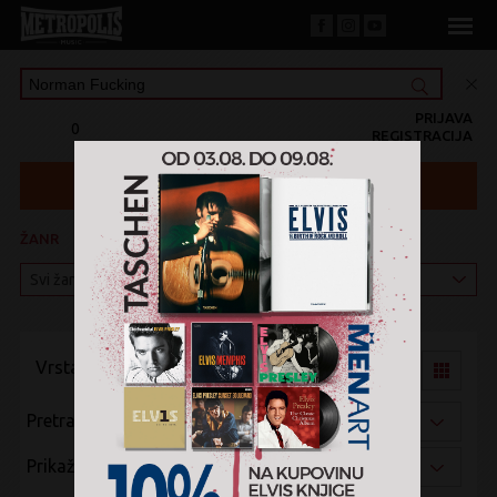
PRIJAVA
0
REGISTRACIJA
ŽANR
KATEGORIJA
Vrsta pregleda:
Pretraži po:
Prikaži po: