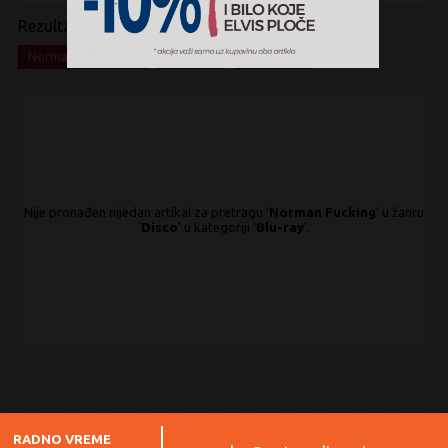
Rezultati pretrage:
x
x
x
Norman Fucking
Disco
Blu-ray
Nije pronađen nijedan artikal za pretragu '
Norman Fucking
' u žanru
'
Disco
' u kategoriji '
Blu-ray
'.
RADNO VREME