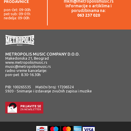
mkm@metropolismusic.rs
PRODAVNICE
informacije o artiklima i
pon-čet: 09-00h
porudžbinama na:
pet-sub: 09-01h
063 237 020
nedelja: 09-00h
METROPOLIS MUSIC COMPANY D.O.O.
Makedonska 21, Beograd
www.metropolismusic.rs
music@metropolismusic.rs
radno vreme kancelarije:
pon-pet 8.30-16.30h
PIB: 100265535 Matični broj: 17206524
5920 - Snimanje i izdavanje zvučnih zapisa i muzike