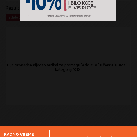
Rezultati pretrage:
x
x
x
adele 30
Blues
CD
Nije pronađen nijedan artikal za pretragu '
adele 30
' u žanru '
Blues
' u
kategoriji '
CD
'.
RADNO VREME