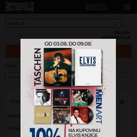
PRIJAVA
0
REGISTRACIJA
ŽANR
KATEGORIJA
Vrsta pregleda:
Pretraži po:
Prikaži po: