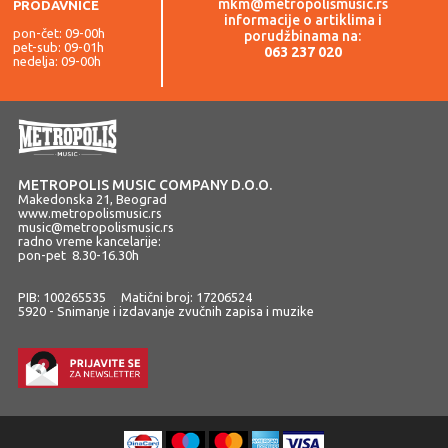
mkm@metropolismusic.rs
PRODAVNICE
informacije o artiklima i
pon-čet: 09-00h
porudžbinama na:
pet-sub: 09-01h
063 237 020
nedelja: 09-00h
METROPOLIS MUSIC COMPANY D.O.O.
Makedonska 21, Beograd
www.metropolismusic.rs
music@metropolismusic.rs
radno vreme kancelarije:
pon-pet 8.30-16.30h
PIB: 100265535 Matični broj: 17206524
5920 - Snimanje i izdavanje zvučnih zapisa i muzike