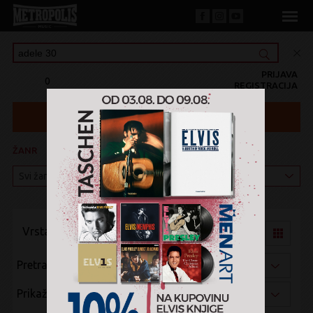
PRIJAVA
0
REGISTRACIJA
ŽANR
KATEGORIJA
Vrsta pregleda:
Pretraži po:
Prikaži po: