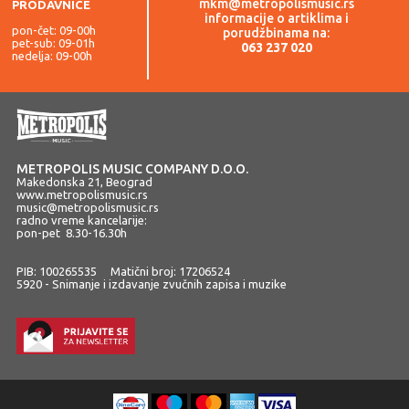
mkm@metropolismusic.rs
PRODAVNICE
informacije o artiklima i
pon-čet: 09-00h
porudžbinama na:
pet-sub: 09-01h
063 237 020
nedelja: 09-00h
METROPOLIS MUSIC COMPANY D.O.O.
Makedonska 21, Beograd
www.metropolismusic.rs
music@metropolismusic.rs
radno vreme kancelarije:
pon-pet 8.30-16.30h
PIB: 100265535 Matični broj: 17206524
5920 - Snimanje i izdavanje zvučnih zapisa i muzike