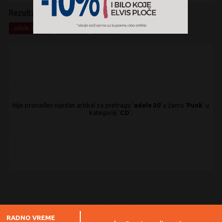
Rezultati pretrage:
x
x
x
adele 30
Punk
CD
Nije pronađen nijedan artikal za pretragu '
adele 30
' u žanru '
Punk
' u
kategoriji '
CD
'.
RADNO VREME