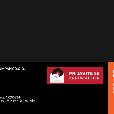
MPANY D.O.O.
roj: 17206524
e zvučnih zapisa i muzike