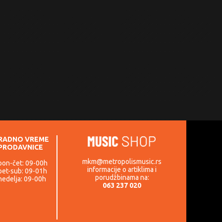
RADNO VREME
PRODAVNICE
mkm@metropolismusic.rs
pon-čet: 09-00h
informacije o artiklima i
pet-sub: 09-01h
porudžbinama na:
nedelja: 09-00h
063 237 020