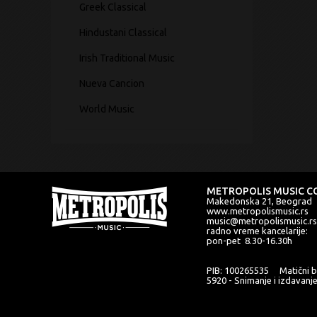
Greek Classical
Hindustani Classical
Irish Traditional Music
Nueva Cancion
World Music
METROPOLIS MUSIC CO
Makedonska 21, Beograd
www.metropolismusic.rs
music@metropolismusic.rs
radno vreme kancelarije:
pon-pet 8.30-16.30h
PIB: 100265535 Matični b
5920 - Snimanje i izdavanj