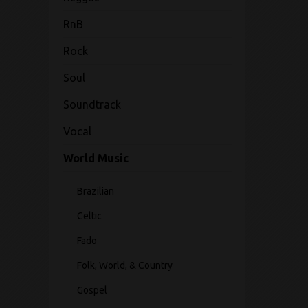
RnB
Rock
Soul
Soundtrack
Vocal
World Music
Brazilian
Celtic
Fado
Folk, World, & Country
Gospel