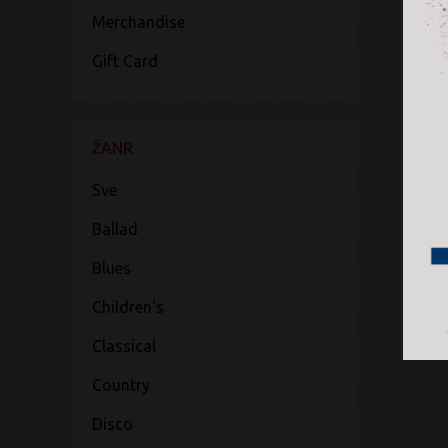
Merchandise
Gift Card
ŽANR
Sve
Ballad
Blues
Children's
Classical
Country
Disco