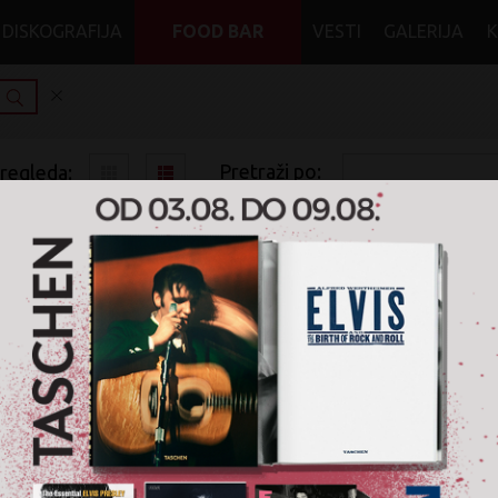
DISKOGRAFIJA
FOOD BAR
VESTI
GALERIJA
Pretraži po:
pregleda:
pretrage:
x
x
depeche mode
World Music
Nije pronađen nijedan artikal za pretragu '
depeche mode
' u ž