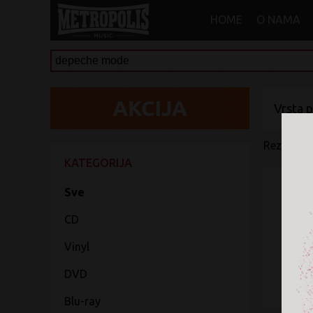
HOME
O NAMA
Vrsta 
Rezultati 
KATEGORIJA
Sve
CD
Vinyl
DVD
Blu-ray