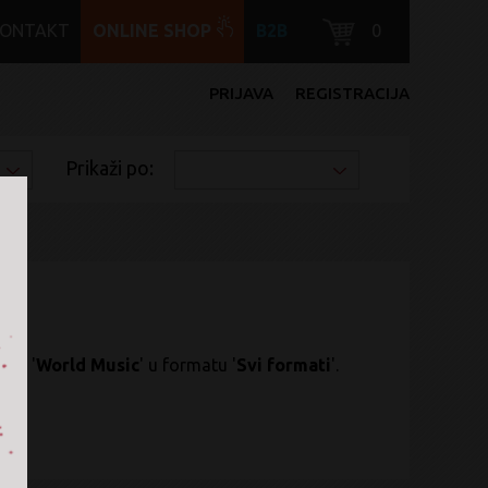
KONTAKT
ONLINE SHOP
B2B
0
PRIJAVA
REGISTRACIJA
Prikaži po:
anru '
World Music
' u formatu '
Svi formati
'.