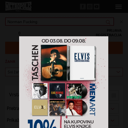
PRIJAVA
0
REGISTRACIJA
ŽANR
KATEGORIJA
Vrsta pregleda:
Pretraži po:
Prikaži po: