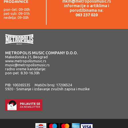
mkm@metropolismusic.rs
PRODAVNICE
informacije o artiklima i
pon-čet: 09-00h
porudžbinama na:
pet-sub: 09-01h
063 237 020
nedelja: 09-00h
METROPOLIS MUSIC COMPANY D.O.O.
Makedonska 21, Beograd
www.metropolismusic.rs
music@metropolismusic.rs
radno vreme kancelarije:
pon-pet 8.30-16.30h
PIB: 100265535 Matični broj: 17206524
5920 - Snimanje i izdavanje zvučnih zapisa i muzike