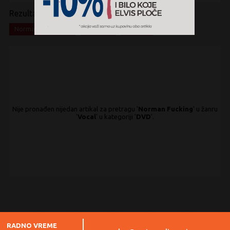
Rezultati pretrage:
x
x
x
Norman Fucking
Vocal
DVD
Nije pronađen nijedan artikal za pretragu '
Norman Fucking
' u žanru
'
Vocal
' u kategoriji '
DVD
'.
RADNO VREME