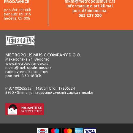
mkm@metropolismusic.rs
PRODAVNICE
informacije o artiklima i
pon-čet: 09-00h
porudžbinama na:
pet-sub: 09-01h
063 237 020
nedelja: 09-00h
METROPOLIS MUSIC COMPANY D.O.O.
Makedonska 21, Beograd
www.metropolismusic.rs
music@metropolismusic.rs
radno vreme kancelarije:
pon-pet 8.30-16.30h
PIB: 100265535 Matični broj: 17206524
5920 - Snimanje i izdavanje zvučnih zapisa i muzike