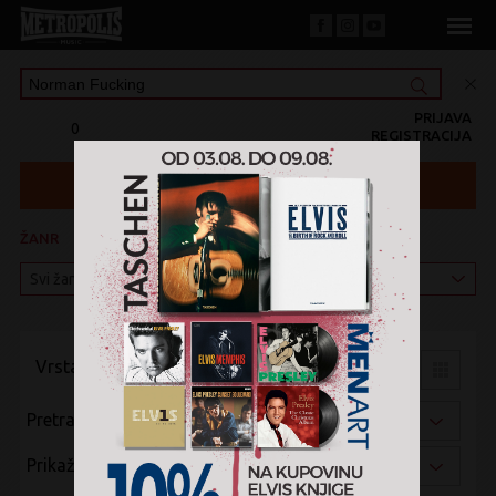
PRIJAVA
0
REGISTRACIJA
ŽANR
KATEGORIJA
Vrsta pregleda:
Pretraži po:
Prikaži po: