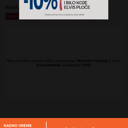
Rezultati pretrage:
x
x
x
Norman Fucking
Instrumental
DVD
Nije pronađen nijedan artikal za pretragu '
Norman Fucking
' u žanru
'
Instrumental
' u kategoriji '
DVD
'.
RADNO VREME