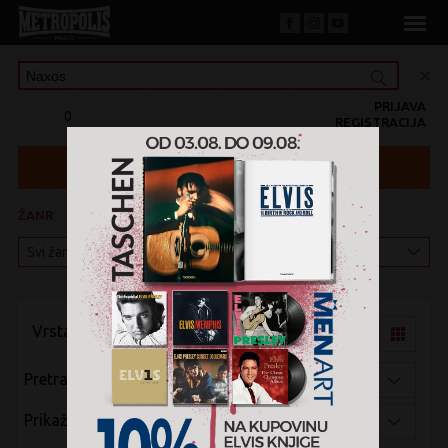
PRIJAVA
0
REGISTRACIJA
ŽANR
KATEGORIJA
Vrsta pregleda:
Pretraži po:
Prikaži po: