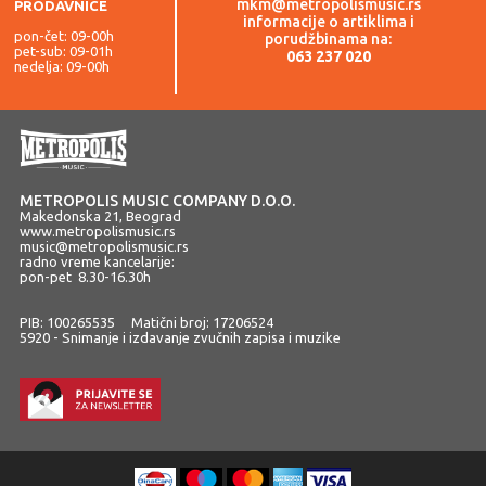
mkm@metropolismusic.rs
PRODAVNICE
informacije o artiklima i
pon-čet: 09-00h
porudžbinama na:
pet-sub: 09-01h
063 237 020
nedelja: 09-00h
METROPOLIS MUSIC COMPANY D.O.O.
Makedonska 21, Beograd
www.metropolismusic.rs
music@metropolismusic.rs
radno vreme kancelarije:
pon-pet 8.30-16.30h
PIB: 100265535 Matični broj: 17206524
5920 - Snimanje i izdavanje zvučnih zapisa i muzike