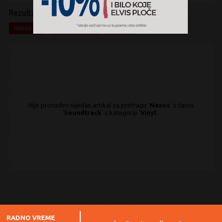
Rezultati pretrage:
x
x
x
Naxos
Soundtrack
Vinyl
Nije pronađen nijedan artikal za pretragu '
Naxos
' u žanru
'
Soundtrack
' u kategoriji '
Vinyl
'.
RADNO VREME