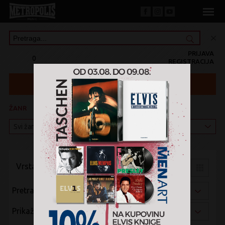
PRIJAVA
0
REGISTRACIJA
ŽANR
KATEGORIJA
Vrsta pregleda:
Pretraži po:
Prikaži po: