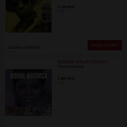
2.100 RSD
3CD
DODAJ U KORPU
Columbia / MENART
2011
Original Album Classics
Dionne Warwick
2.400 RSD
5CD