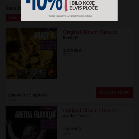
Rezultati pretrage:
x
x
x
x
Soul
Funk / Soul
CD
Box Set
Original Album Classics
Boney M.
2.400 RSD
5CD
DODAJ U KORPU
Sony Music / MENART
2011
Original Album Classics
Aretha Franklin
2.400 RSD
5CD