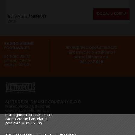
DODAJ U KORPU
Sony Music / MENART
2016
RADNO VREME
mkm@metropolismusic.rs
PRODAVNICE
informacije o artiklima i
pon-čet: 09-00h
porudžbinama na:
pet-sub: 09-01h
063 237 020
nedelja: 09-00h
METROPOLIS MUSIC COMPANY D.O.O.
Makedonska 21, Beograd
www.metropolismusic.rs
music@metropolismusic.rs
radno vreme kancelarije:
pon-pet 8.30-16.30h