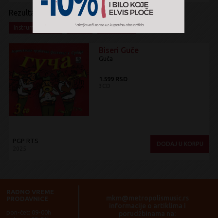
Rezultati pretrage:
x
x
x
Instrumental
CD
Box Set
Biseri Guče
Guča
1.599 RSD
3CD
PGP RTS
DODAJ U KORPU
2025
RADNO VREME
mkm@metropolismusic.rs
PRODAVNICE
informacije o artiklima i
pon-čet: 09-00h
porudžbinama na: