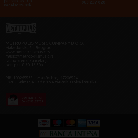
pet-sub: 09-01h
063 237 020
nedelja: 09-00h
METROPOLIS MUSIC COMPANY D.O.O.
Makedonska 21, Beograd
www.metropolismusic.rs
music@metropolismusic.rs
radno vreme kancelarije:
pon-pet 8.30-16.30h
PIB: 100265535 Matični broj: 17206524
5920 - Snimanje i izdavanje zvučnih zapisa i muzike