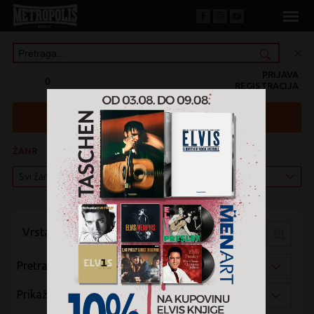
PRIJAVA
0
REGISTRACIJA
ŽANR
KATEGORIJA
Vrsta pregleda:
Pretraži po:
Prikaži po: