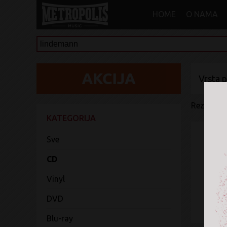
HOME
O NAMA
Vrsta 
Rezultati 
KATEGORIJA
Sve
CD
Vinyl
DVD
Blu-ray