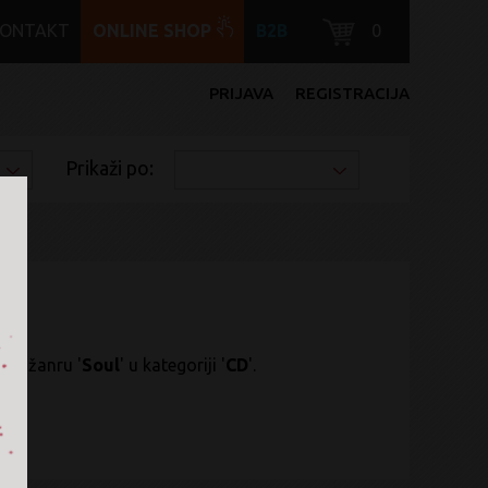
KONTAKT
ONLINE SHOP
B2B
0
PRIJAVA
REGISTRACIJA
Prikaži po:
n
' u žanru '
Soul
' u kategoriji '
CD
'.