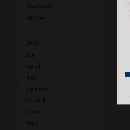
Merchandise
Gift Card
ŽANR
Sve
Ballad
Blues
Children's
Classical
Country
Disco