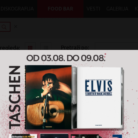
DISKOGRAFIJA
FOOD BAR
VESTI
GALERIJA
Pretraži po:
pregleda:
pretrage:
x
x
x
lindemann
Soul
CD
Nije pronađen nijedan artikal za pretragu '
lindeman