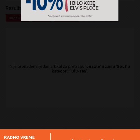
Rezultati pretrage:
x
x
x
puzzle
Soul
Blu-ray
Nije pronađen nijedan artikal za pretragu '
puzzle
' u žanru '
Soul
' u
kategoriji '
Blu-ray
'.
RADNO VREME