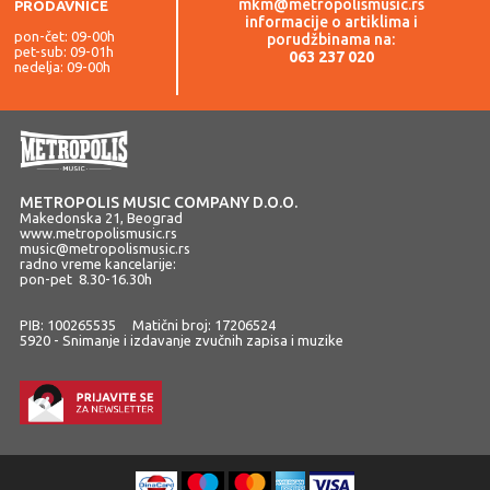
mkm@metropolismusic.rs
PRODAVNICE
informacije o artiklima i
pon-čet: 09-00h
porudžbinama na:
pet-sub: 09-01h
063 237 020
nedelja: 09-00h
METROPOLIS MUSIC COMPANY D.O.O.
Makedonska 21, Beograd
www.metropolismusic.rs
music@metropolismusic.rs
radno vreme kancelarije:
pon-pet 8.30-16.30h
PIB: 100265535 Matični broj: 17206524
5920 - Snimanje i izdavanje zvučnih zapisa i muzike