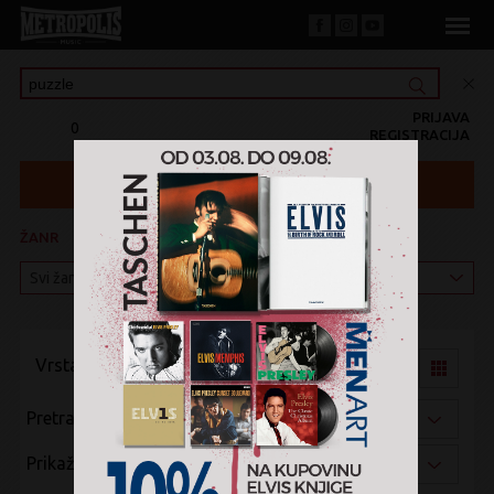
PRIJAVA
0
REGISTRACIJA
ŽANR
KATEGORIJA
Vrsta pregleda:
Pretraži po:
Prikaži po: