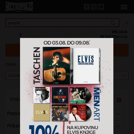
PRIJAVA
0
REGISTRACIJA
ŽANR
KATEGORIJA
Vrsta pregleda:
Pretraži po:
Prikaži po: