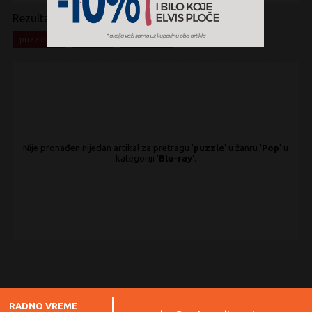
Rezultati pretrage:
x
x
x
puzzle
Pop
Blu-ray
Nije pronađen nijedan artikal za pretragu '
puzzle
' u žanru '
Pop
' u
kategoriji '
Blu-ray
'.
RADNO VREME