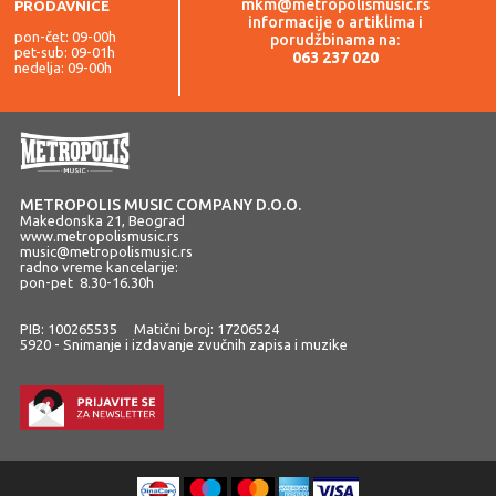
mkm@metropolismusic.rs
PRODAVNICE
informacije o artiklima i
pon-čet: 09-00h
porudžbinama na:
pet-sub: 09-01h
063 237 020
nedelja: 09-00h
METROPOLIS MUSIC COMPANY D.O.O.
Makedonska 21, Beograd
www.metropolismusic.rs
music@metropolismusic.rs
radno vreme kancelarije:
pon-pet 8.30-16.30h
PIB: 100265535 Matični broj: 17206524
5920 - Snimanje i izdavanje zvučnih zapisa i muzike