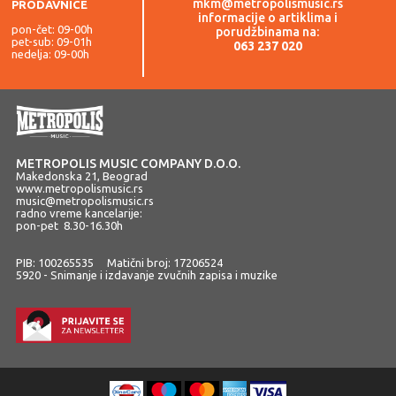
mkm@metropolismusic.rs
PRODAVNICE
informacije o artiklima i
pon-čet: 09-00h
porudžbinama na:
pet-sub: 09-01h
063 237 020
nedelja: 09-00h
METROPOLIS MUSIC COMPANY D.O.O.
Makedonska 21, Beograd
www.metropolismusic.rs
music@metropolismusic.rs
radno vreme kancelarije:
pon-pet 8.30-16.30h
PIB: 100265535 Matični broj: 17206524
5920 - Snimanje i izdavanje zvučnih zapisa i muzike