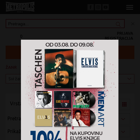
PRIJAVA
0
REGISTRACIJA
ŽANR
KATEGORIJA
Vrsta pregleda:
Pretraži po:
Prikaži po: