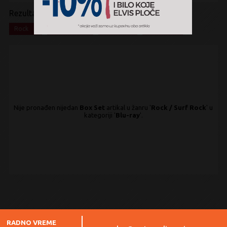
Rezultati pretrage:
x
x
x
x
Rock
Surf Rock
Blu-ray
Box Set
Nije pronađen nijedan
Box Set
artikal u žanru '
Rock / Surf Rock
' u
kategoriji '
Blu-ray
'.
RADNO VREME