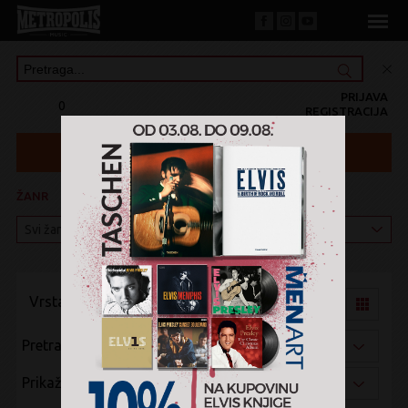
PRIJAVA
0
REGISTRACIJA
ŽANR
KATEGORIJA
Vrsta pregleda:
Pretraži po:
Prikaži po: