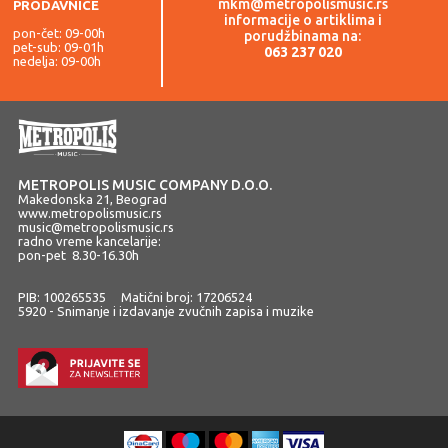
mkm@metropolismusic.rs
PRODAVNICE
informacije o artiklima i
pon-čet: 09-00h
porudžbinama na:
pet-sub: 09-01h
063 237 020
nedelja: 09-00h
METROPOLIS MUSIC COMPANY D.O.O.
Makedonska 21, Beograd
www.metropolismusic.rs
music@metropolismusic.rs
radno vreme kancelarije:
pon-pet 8.30-16.30h
PIB: 100265535 Matični broj: 17206524
5920 - Snimanje i izdavanje zvučnih zapisa i muzike