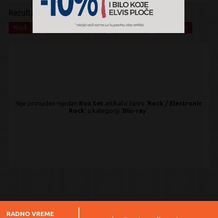
Rezultati pretrage:
x
x
x
x
Rock
Electronic Rock
Blu-ray
Box Set
Nije pronađen nijedan
Box Set
artikal u žanru '
Rock / Electronic
Rock
' u kategoriji '
Blu-ray
'.
RADNO VREME