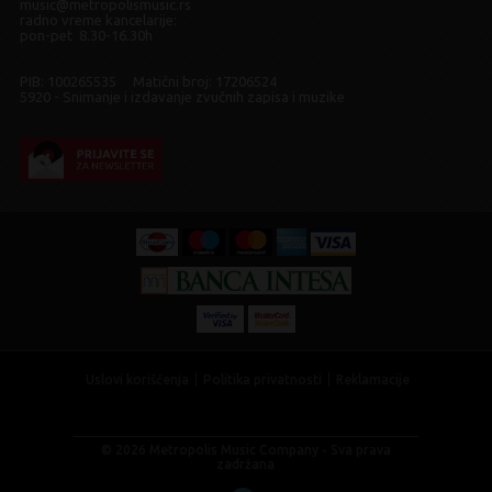
music@metropolismusic.rs
radno vreme kancelarije:
pon-pet 8.30-16.30h
PIB: 100265535 Matični broj: 17206524
5920 - Snimanje i izdavanje zvučnih zapisa i muzike
Uslovi korišćenja
Politika privatnosti
Reklamacije
© 2026 Metropolis Music Company - Sva prava
zadržana