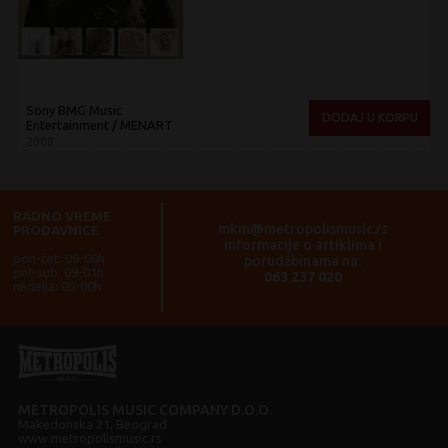
Sony BMG Music
DODAJ U KORPU
Entertainment / MENART
2008
RADNO VREME
mkm@metropolismusic.rs
PRODAVNICE
informacije o artiklima i
pon-čet: 09-00h
porudžbinama na:
pet-sub: 09-01h
063 237 020
nedelja: 09-00h
METROPOLIS MUSIC COMPANY D.O.O.
Makedonska 21, Beograd
www.metropolismusic.rs