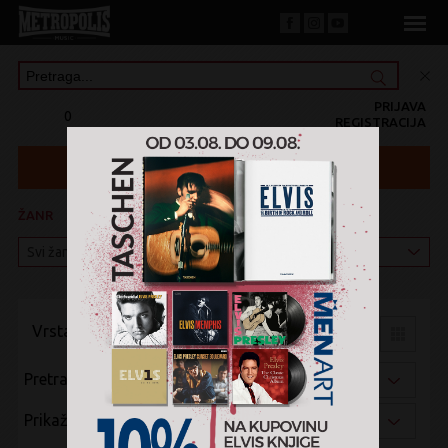
PRIJAVA
0
REGISTRACIJA
ŽANR
KATEGORIJA
Vrsta pregleda:
Pretraži po:
Prikaži po: