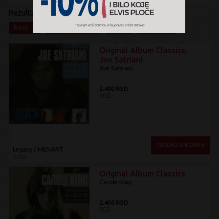
Rezultati pretrage:
x
x
x
x
Rock
Classical Rock
CD
Box Set
Original Album Classics:
Joe Satriani
Joe Satriani
2.400 RSD
5CD
DODAJ U KORPU
Legacy / MENART
2008
Original Album Classics
Carole King
2.400 RSD
5CD