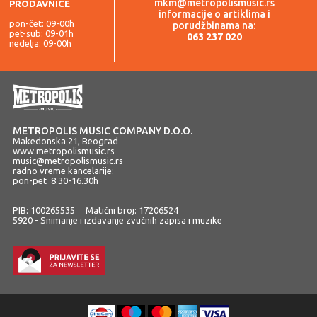
mkm@metropolismusic.rs
PRODAVNICE
informacije o artiklima i
pon-čet: 09-00h
porudžbinama na:
pet-sub: 09-01h
063 237 020
nedelja: 09-00h
METROPOLIS MUSIC COMPANY D.O.O.
Makedonska 21, Beograd
www.metropolismusic.rs
music@metropolismusic.rs
radno vreme kancelarije:
pon-pet 8.30-16.30h
PIB: 100265535 Matični broj: 17206524
5920 - Snimanje i izdavanje zvučnih zapisa i muzike