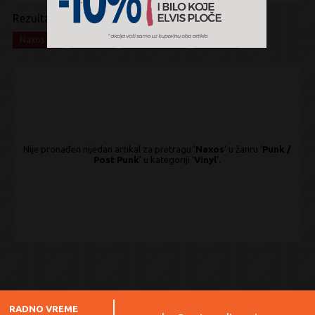
Rezultati pretrage:
x
x
x
x
Naxos
Punk
Post Punk
Vinyl
Nije pronađen nijedan artikal za pretragu '
Naxos
' u žanru '
Punk /
Post Punk
' u kategoriji '
Vinyl
'.
RADNO VREME