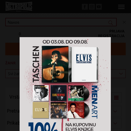
PRIJAVA
0
REGISTRACIJA
ŽANR
KATEGORIJA
Vrsta pregleda:
Pretraži po:
Prikaži po: