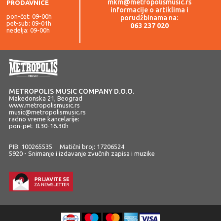
mkm@metropolismusic.rs
PRODAVNICE
informacije o artiklima i
pon-čet: 09-00h
porudžbinama na:
pet-sub: 09-01h
063 237 020
nedelja: 09-00h
METROPOLIS MUSIC COMPANY D.O.O.
Makedonska 21, Beograd
www.metropolismusic.rs
music@metropolismusic.rs
radno vreme kancelarije:
pon-pet 8.30-16.30h
PIB: 100265535 Matični broj: 17206524
5920 - Snimanje i izdavanje zvučnih zapisa i muzike