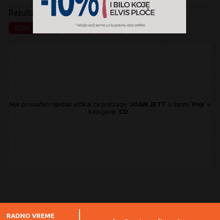
Rezultati pretrage:
x
x
x
JOAN JETT
Pop
CD
Nije pronađen nijedan artikal za pretragu '
JOAN JETT
' u žanru '
Pop
' u
kategoriji '
CD
'.
RADNO VREME