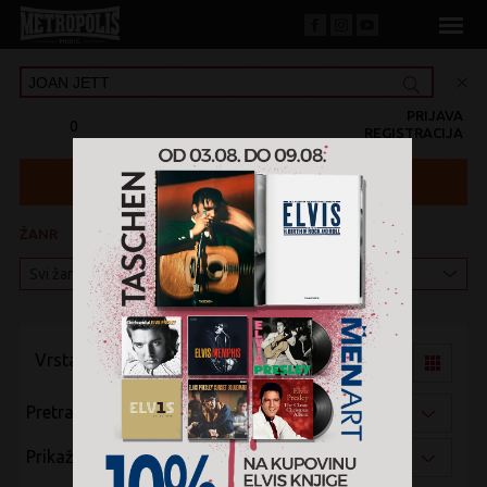
PRIJAVA
0
REGISTRACIJA
ŽANR
KATEGORIJA
Vrsta pregleda:
Pretraži po:
Prikaži po: