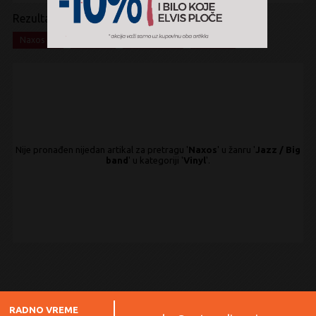
Rezultati pretrage:
x
x
x
x
Naxos
Jazz
Big band
Vinyl
Nije pronađen nijedan artikal za pretragu '
Naxos
' u žanru '
Jazz / Big
band
' u kategoriji '
Vinyl
'.
RADNO VREME