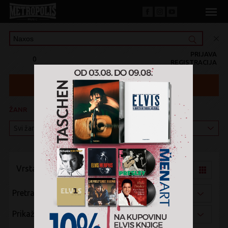
PRIJAVA
0
REGISTRACIJA
ŽANR
KATEGORIJA
Vrsta pregleda:
Pretraži po:
Prikaži po: