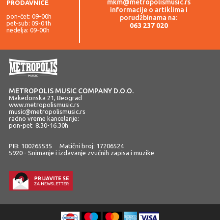
mkm@metropolismusic.rs
PRODAVNICE
informacije o artiklima i
pon-čet: 09-00h
porudžbinama na:
pet-sub: 09-01h
063 237 020
nedelja: 09-00h
METROPOLIS MUSIC COMPANY D.O.O.
Makedonska 21, Beograd
www.metropolismusic.rs
music@metropolismusic.rs
radno vreme kancelarije:
pon-pet 8.30-16.30h
PIB: 100265535 Matični broj: 17206524
5920 - Snimanje i izdavanje zvučnih zapisa i muzike