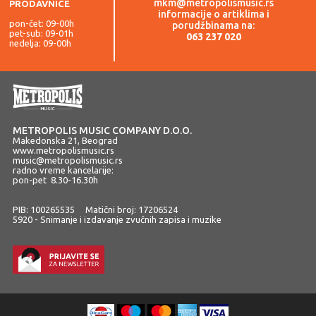
mkm@metropolismusic.rs
PRODAVNICE
informacije o artiklima i
pon-čet: 09-00h
porudžbinama na:
pet-sub: 09-01h
063 237 020
nedelja: 09-00h
METROPOLIS MUSIC COMPANY D.O.O.
Makedonska 21, Beograd
www.metropolismusic.rs
music@metropolismusic.rs
radno vreme kancelarije:
pon-pet 8.30-16.30h
PIB: 100265535 Matični broj: 17206524
5920 - Snimanje i izdavanje zvučnih zapisa i muzike