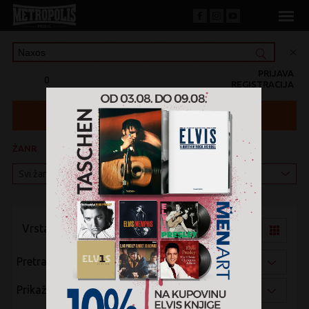
PRIJAVA
0
REGISTRACIJA
ŽANR
KATEGORIJA
Vrsta pregleda:
Pretraži po:
Prikaži po: