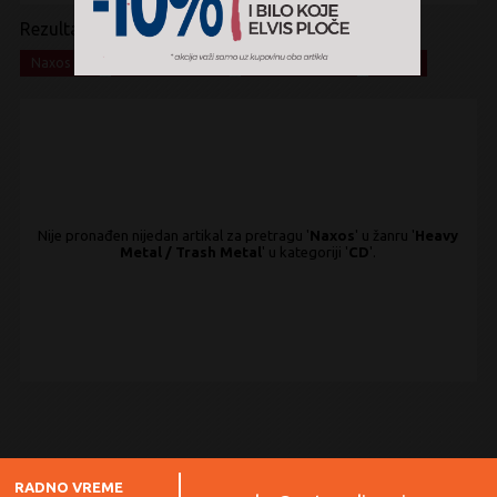
Rezultati pretrage:
x
x
x
x
Naxos
Heavy Metal
Trash Metal
CD
Nije pronađen nijedan artikal za pretragu '
Naxos
' u žanru '
Heavy
Metal / Trash Metal
' u kategoriji '
CD
'.
RADNO VREME