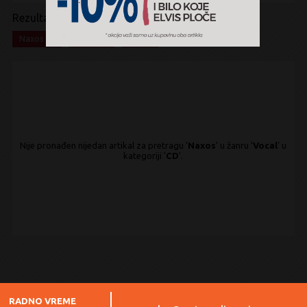
Rezultati pretrage:
x
x
x
Naxos
Vocal
CD
Nije pronađen nijedan artikal za pretragu '
Naxos
' u žanru '
Vocal
' u
kategoriji '
CD
'.
RADNO VREME