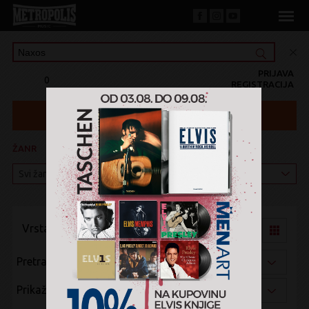
PRIJAVA
0
REGISTRACIJA
ŽANR
KATEGORIJA
Vrsta pregleda:
Pretraži po:
Prikaži po: