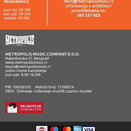
mkm@metropolismusic.rs
PRODAVNICE
informacije o artiklima i
pon-čet: 09-00h
porudžbinama na:
pet-sub: 09-01h
063 237 020
nedelja: 09-00h
METROPOLIS MUSIC COMPANY D.O.O.
Makedonska 21, Beograd
www.metropolismusic.rs
music@metropolismusic.rs
radno vreme kancelarije:
pon-pet 8.30-16.30h
PIB: 100265535 Matični broj: 17206524
5920 - Snimanje i izdavanje zvučnih zapisa i muzike