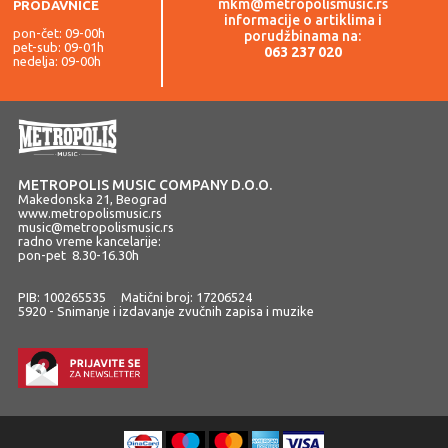
mkm@metropolismusic.rs
PRODAVNICE
informacije o artiklima i
pon-čet: 09-00h
porudžbinama na:
pet-sub: 09-01h
063 237 020
nedelja: 09-00h
METROPOLIS MUSIC COMPANY D.O.O.
Makedonska 21, Beograd
www.metropolismusic.rs
music@metropolismusic.rs
radno vreme kancelarije:
pon-pet 8.30-16.30h
PIB: 100265535 Matični broj: 17206524
5920 - Snimanje i izdavanje zvučnih zapisa i muzike