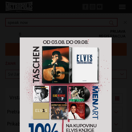
PRIJAVA
0
REGISTRACIJA
ŽANR
KATEGORIJA
Vrsta pregleda:
Pretraži po:
Prikaži po: