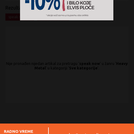
Rezultati pretrage:
x
x
speak now
Heavy Metal
Nije pronađen nijedan artikal za pretragu '
speak now
' u žanru '
Heavy
Metal
' u kategoriji '
Sve kategorije
'.
RADNO VREME