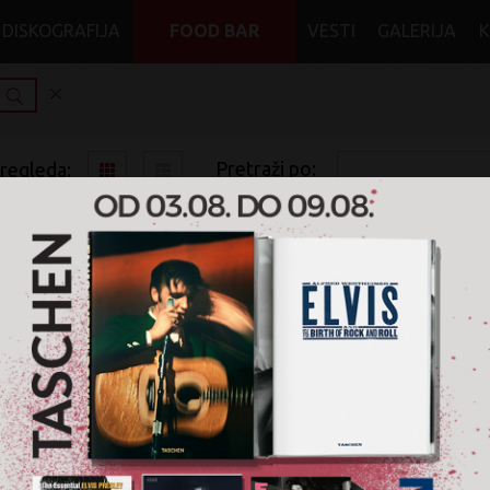
DISKOGRAFIJA
FOOD BAR
VESTI
GALERIJA
Pretraži po:
pregleda:
pretrage:
x
x
speak now
Dub
Nije pronađen nijedan artikal za pretragu '
speak now
' u ža