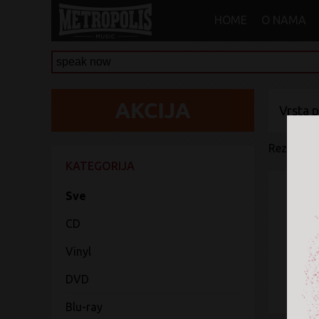
HOME
O NAMA
Vrsta 
Rezultati 
KATEGORIJA
Sve
CD
Vinyl
DVD
Blu-ray