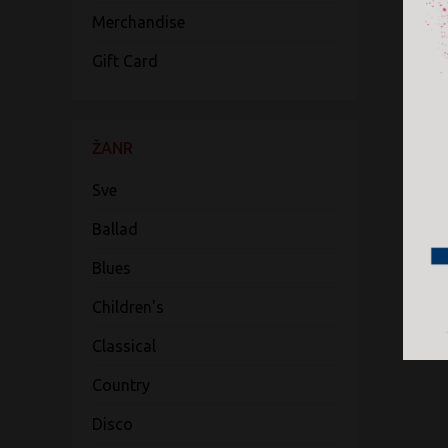
Merchandise
Gift Card
ŽANR
Sve
Ballad
Blues
Children's
Classical
Country
Disco