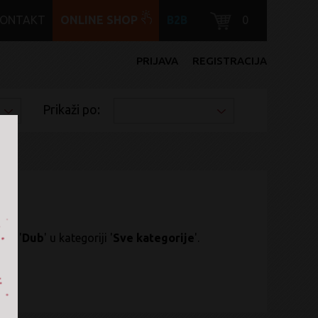
KONTAKT
ONLINE SHOP
B2B
0
PRIJAVA
REGISTRACIJA
Prikaži po:
nru '
Dub
' u kategoriji '
Sve kategorije
'.