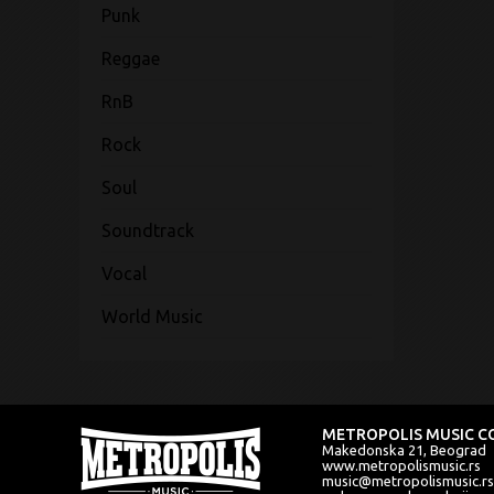
Punk
Reggae
RnB
Rock
Soul
Soundtrack
Vocal
World Music
METROPOLIS MUSIC CO
Makedonska 21, Beograd
www.metropolismusic.rs
music@metropolismusic.rs