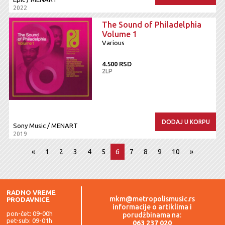
2022
The Sound of Philadelphia
Volume 1
Various
4.500 RSD
2LP
DODAJ U KORPU
Sony Music / MENART
2019
«
1
2
3
4
5
6
7
8
9
10
»
RADNO VREME
mkm@metropolismusic.rs
PRODAVNICE
informacije o artiklima i
pon-čet: 09-00h
porudžbinama na:
pet-sub: 09-01h
063 237 020