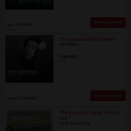
DODAJ U KORPU
Epic / MENART
2024
The Essential Bill Withers
Bill Withers
2.300 RSD
2CD
DODAJ U KORPU
Legacy / MENART
2013
The Essential Earth, Wind &
Fire
Earth, Wind & Fire