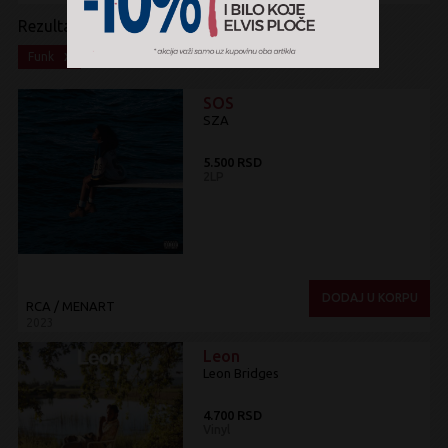
Rezultati pretrage:
x
Funk
SOS
SZA
5.500 RSD
2LP
DODAJ U KORPU
RCA / MENART
2023
Leon
Leon Bridges
4.700 RSD
Vinyl