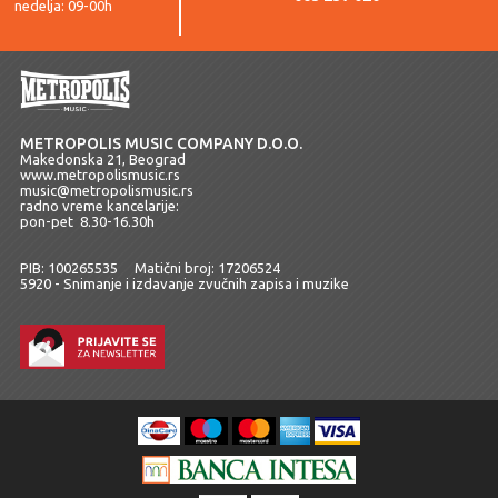
nedelja: 09-00h
METROPOLIS MUSIC COMPANY D.O.O.
Makedonska 21, Beograd
www.metropolismusic.rs
music@metropolismusic.rs
radno vreme kancelarije:
pon-pet 8.30-16.30h
PIB: 100265535 Matični broj: 17206524
5920 - Snimanje i izdavanje zvučnih zapisa i muzike