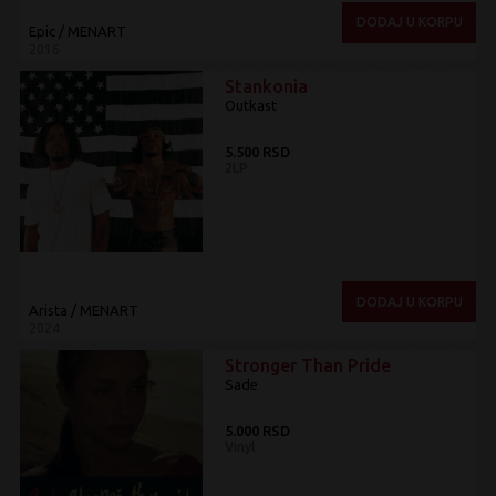
DODAJ U KORPU
Epic / MENART
2016
Stankonia
Outkast
5.500 RSD
2LP
DODAJ U KORPU
Arista / MENART
2024
Stronger Than Pride
Sade
5.000 RSD
Vinyl