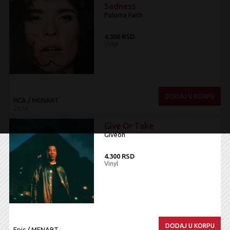
Sadness
Paloma Faith
4.300 RSD
Vinyl
DODAJ U KORPU
RCA / MENART
2024
Give Or Take
Giveon
4.300 RSD
Vinyl
DODAJ U KORPU
Epic / MENART