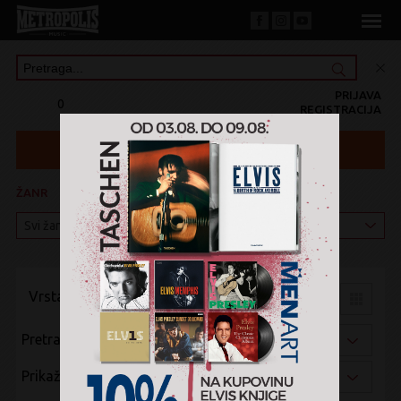
PRIJAVA
0
REGISTRACIJA
ŽANR
KATEGORIJA
Vrsta pregleda:
Pretraži po:
Prikaži po: