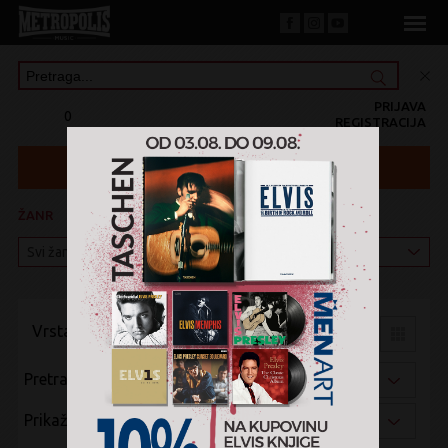
PRIJAVA
0
REGISTRACIJA
ŽANR
KATEGORIJA
Vrsta pregleda:
Pretraži po:
Prikaži po: