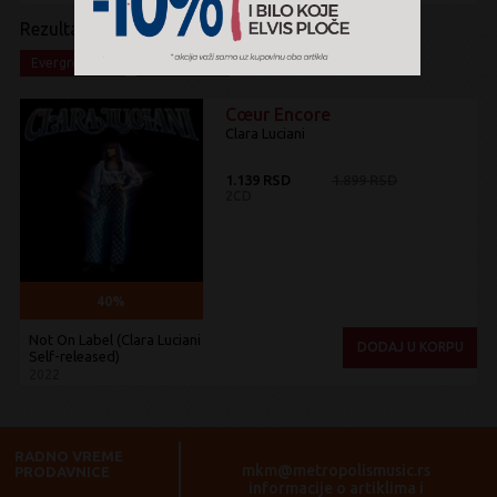
Rezultati pretrage:
x
x
Evergreen
Na akciji
Cœur Encore
Clara Luciani
1.139 RSD
1.899 RSD
2CD
40%
Not On Label (Clara Luciani
DODAJ U KORPU
Self-released)
2022
RADNO VREME
mkm@metropolismusic.rs
PRODAVNICE
informacije o artiklima i