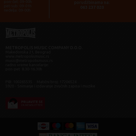
pon-čet: 09-00h
porudžbinama na:
pet-sub: 09-01h
063 237 020
nedelja: 09-00h
METROPOLIS MUSIC COMPANY D.O.O.
Makedonska 21, Beograd
www.metropolismusic.rs
music@metropolismusic.rs
radno vreme kancelarije:
pon-pet 8.30-16.30h
PIB: 100265535 Matični broj: 17206524
5920 - Snimanje i izdavanje zvučnih zapisa i muzike