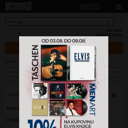
PRIJAVA
0
REGISTRACIJA
ŽANR
KATEGORIJA
Vrsta pregleda:
Pretraži po:
Prikaži po: