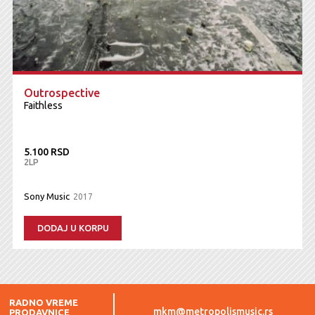
Outrospective
Faithless
5.100 RSD
2LP
Sony Music
2017
DODAJ U KORPU
RADNO VREME
mkm@metropolismusic.rs
PRODAVNICE