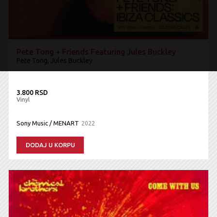
Pete Tong + Friends Featuring Jules Buckley
Pete Tong, Jules Buckley
3.800 RSD
Vinyl
Sony Music / MENART
2022
DODAJ U KORPU