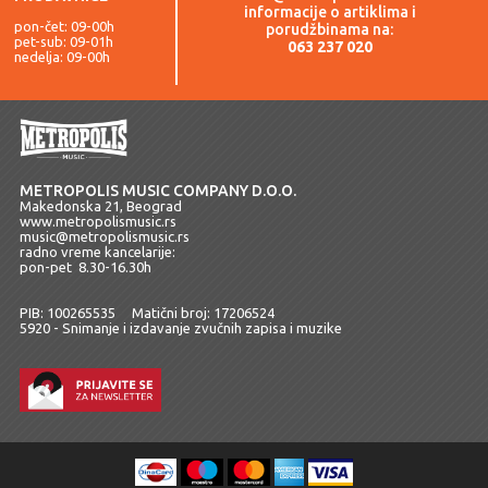
informacije o artiklima i
pon-čet: 09-00h
porudžbinama na:
pet-sub: 09-01h
063 237 020
nedelja: 09-00h
METROPOLIS MUSIC COMPANY D.O.O.
Makedonska 21, Beograd
www.metropolismusic.rs
music@metropolismusic.rs
radno vreme kancelarije:
pon-pet 8.30-16.30h
PIB: 100265535 Matični broj: 17206524
5920 - Snimanje i izdavanje zvučnih zapisa i muzike