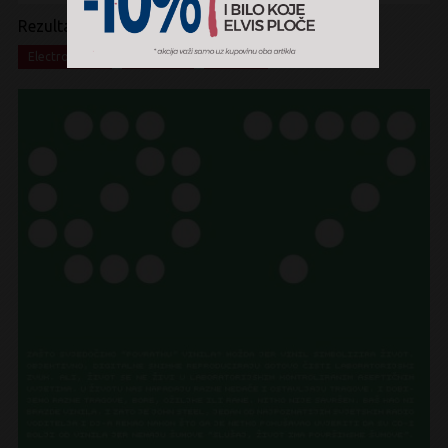
Rezultati pretrage:
x
x
x
Electronic
House
Vinyl