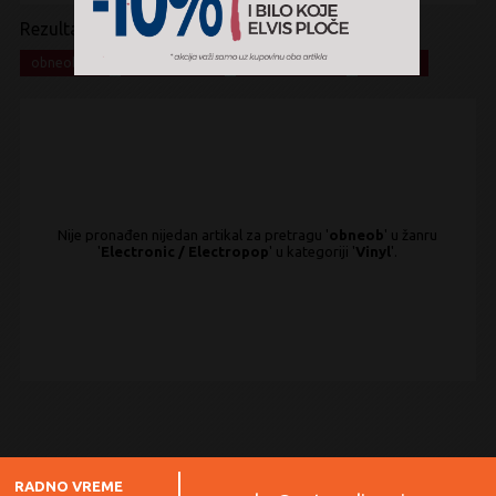
Rezultati pretrage:
x
x
x
x
obneob
Electronic
Electropop
Vinyl
Nije pronađen nijedan artikal za pretragu '
obneob
' u žanru
'
Electronic / Electropop
' u kategoriji '
Vinyl
'.
RADNO VREME