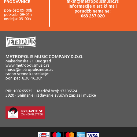
mkm@metropolismusic.rs
PRODAVNICE
informacije o artiklima i
pon-čet: 09-00h
porudžbinama na:
pet-sub: 09-01h
063 237 020
nedelja: 09-00h
METROPOLIS MUSIC COMPANY D.O.O.
Makedonska 21, Beograd
www.metropolismusic.rs
music@metropolismusic.rs
radno vreme kancelarije:
pon-pet 8.30-16.30h
PIB: 100265535 Matični broj: 17206524
5920 - Snimanje i izdavanje zvučnih zapisa i muzike