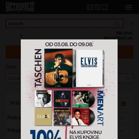
PRIJAVA
0
REGISTRACIJA
ŽANR
KATEGORIJA
Vrsta pregleda:
Pretraži po:
Prikaži po: