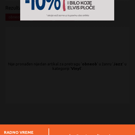
Rezultati pretrage:
x
x
x
obneob
Jazz
Vinyl
Nije pronađen nijedan artikal za pretragu '
obneob
' u žanru '
Jazz
' u
kategoriji '
Vinyl
'.
RADNO VREME