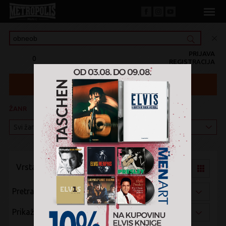
PRIJAVA
0
REGISTRACIJA
ŽANR
KATEGORIJA
Vrsta pregleda:
Pretraži po:
Prikaži po: