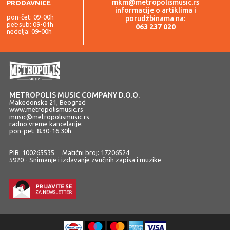
mkm@metropolismusic.rs
PRODAVNICE
informacije o artiklima i
pon-čet: 09-00h
porudžbinama na:
pet-sub: 09-01h
063 237 020
nedelja: 09-00h
METROPOLIS MUSIC COMPANY D.O.O.
Makedonska 21, Beograd
www.metropolismusic.rs
music@metropolismusic.rs
radno vreme kancelarije:
pon-pet 8.30-16.30h
PIB: 100265535 Matični broj: 17206524
5920 - Snimanje i izdavanje zvučnih zapisa i muzike