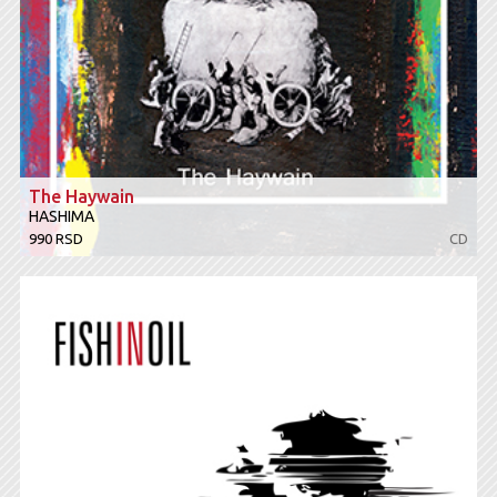
The Haywain
HASHIMA
990 RSD
CD