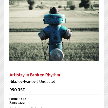
Artistry In Broken Rhythm
Nikolov-Ivanović Undectet
990 RSD
Format: CD
Žanr:
Jazz