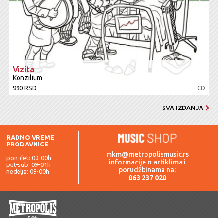
Vizita
Konzilium
990 RSD
CD
SVA IZDANJA
RADNO VREME
PRODAVNICE
mkm@metropolismusic.rs
pon-čet: 09-00h
informacije o artiklima i
pet-sub: 09-01h
porudžbinama na:
nedelja: 09-00h
063 237 020