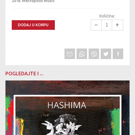
2018.
Metropolis Music
Količina:
−
+
DODAJ U KORPU
POGLEDAJTE I ...