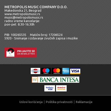
METROPOLIS MUSIC COMPANY D.O.O.
Makedonska 21, Beograd
www.metropolismusic.rs
music@metropolismusic.rs
radno vreme kancelarije:
pon-pet 8.30-16.30h
PIB: 100265535 Matični broj: 17206524
5920 - Snimanje i izdavanje zvučnih zapisa i muzike
Uslovi korišćenja
Politika privatnosti
Reklamacije