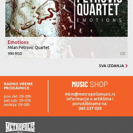
Emotions
Milan Petrović Quartet
990 RSD
CD
SVA IZDANJA
RADNO VREME
PRODAVNICE
mkm@metropolismusic.rs
pon-čet: 09-00h
informacije o artiklima i
pet-sub: 09-01h
porudžbinama na:
nedelja: 09-00h
063 237 020