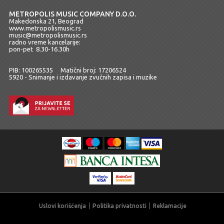
METROPOLIS MUSIC COMPANY D.O.O.
Makedonska 21, Beograd
www.metropolismusic.rs
music@metropolismusic.rs
radno vreme kancelarije:
pon-pet 8.30-16.30h
PIB: 100265535 Matični broj: 17206524
5920 - Snimanje i izdavanje zvučnih zapisa i muzike
Uslovi korišćenja
Politika privatnosti
Reklamacije