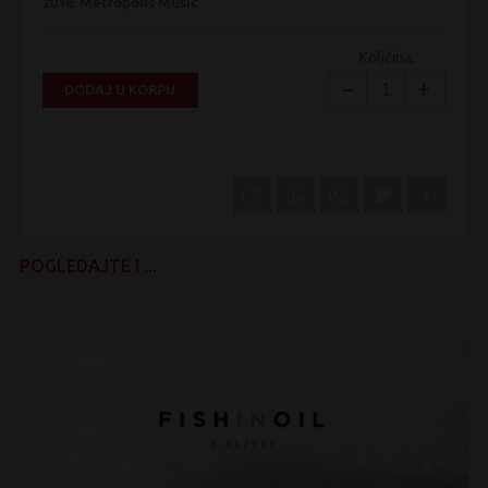
2018.
Metropolis Music
Količina:
−
+
DODAJ U KORPU
POGLEDAJTE I ...