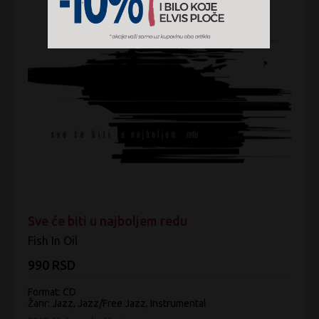
Sve će biti u najboljem redu
Fish In Oil
990 RSD
Format: CD
Žanr:
Jazz, Jazz/Free Jazz, Instrumental