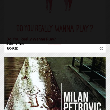
Do You Really Wanna Play?
Schime Trio
990 RSD
CD