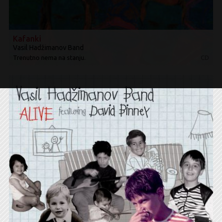
Kafanki
Vasil Hadžimanov Band
Trenutno nema na stanju.
CD