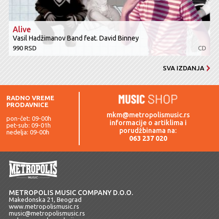
Alive
Vasil Hadžimanov Band feat. David Binney
990 RSD
CD
SVA IZDANJA
RADNO VREME
PRODAVNICE
mkm@metropolismusic.rs
pon-čet: 09-00h
informacije o artiklima i
pet-sub: 09-01h
porudžbinama na:
nedelja: 09-00h
063 237 020
METROPOLIS MUSIC COMPANY D.O.O.
Makedonska 21, Beograd
www.metropolismusic.rs
music@metropolismusic.rs