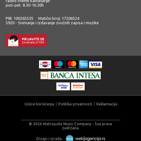
radno vreme kancelarije:
pon-pet 8.30-16.30h
PIB: 100265535 Matični broj: 17206524
5920 - Snimanje i izdavanje zvučnih zapisa i muzike
Uslovi korišćenja
Politika privatnosti
Reklamacije
© 2026 Metropolis Music Company - Sva prava
zadržana
Dizajn i izrada