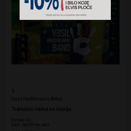
3
Vasil Hadžimanov B4nd
Trenutno nema na stanju.
Format: CD
Žanr:
Jazz/Free Jazz