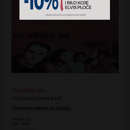
11 razloga za ...
Vasil Hadžimanov Band
Trenutno nema na stanju.
Format: CD
Žanr:
Jazz