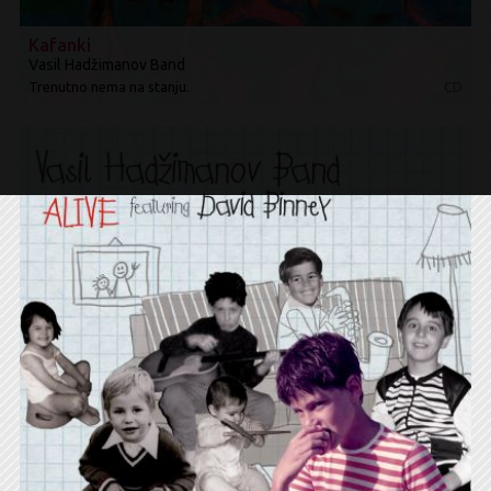
Kafanki
Vasil Hadžimanov Band
Trenutno nema na stanju.
CD