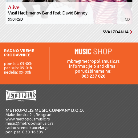
Alive
Vasil Hadžimanov Band feat. David Binney
990 RSD
CD
SVA IZDANJA
RADNO VREME
PRODAVNICE
mkm@metropolismusic.rs
pon-čet: 09-00h
informacije o artiklima i
pet-sub: 09-01h
porudžbinama na:
nedelja: 09-00h
063 237 020
METROPOLIS MUSIC COMPANY D.O.O.
Makedonska 21, Beograd
www.metropolismusic.rs
music@metropolismusic.rs
radno vreme kancelarije:
pon-pet 8.30-16.30h