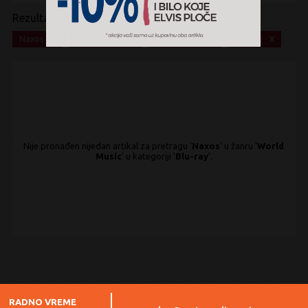
Rezultati pretrage:
x
x
x
x
Naxos
World Music
World music
Blu-ray
Nije pronađen nijedan artikal za pretragu '
Naxos
' u žanru '
World
Music
' u kategoriji '
Blu-ray
'.
RADNO VREME