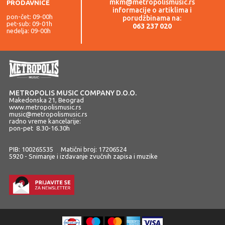
mkm@metropolismusic.rs
PRODAVNICE
informacije o artiklima i
pon-čet: 09-00h
porudžbinama na:
pet-sub: 09-01h
063 237 020
nedelja: 09-00h
METROPOLIS MUSIC COMPANY D.O.O.
Makedonska 21, Beograd
www.metropolismusic.rs
music@metropolismusic.rs
radno vreme kancelarije:
pon-pet 8.30-16.30h
PIB: 100265535 Matični broj: 17206524
5920 - Snimanje i izdavanje zvučnih zapisa i muzike