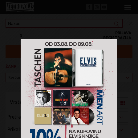
PRIJAVA
0
REGISTRACIJA
ŽANR
KATEGORIJA
Vrsta pregleda:
Pretraži po:
Prikaži po: