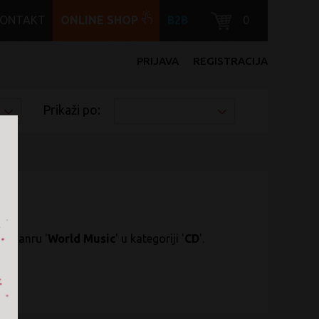
KONTAKT
ONLINE SHOP
B2B
0
PRIJAVA
REGISTRACIJA
Prikaži po:
' u žanru '
World Music
' u kategoriji '
CD
'.