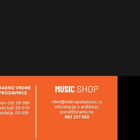
RADNO VREME
PRODAVNICE
mkm@metropolismusic.rs
pon-čet: 09-00h
informacije o artiklima i
pet-sub: 09-01h
porudžbinama na:
nedelja: 09-00h
063 237 020