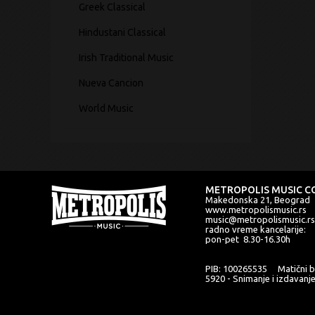
Greek Classical
Hindustani Classical
Irish Traditional Music
Nueva Cancion
World Music
METROPOLIS MUSIC CO
Makedonska 21, Beograd
www.metropolismusic.rs
music@metropolismusic.rs
radno vreme kancelarije:
pon-pet 8.30-16.30h
PIB: 100265535 Matični b
5920 - Snimanje i izdavanj