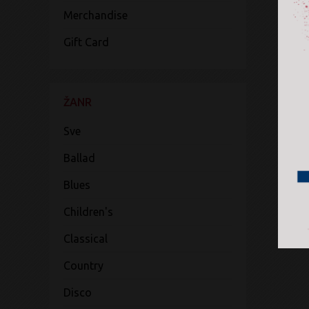
Merchandise
Gift Card
ŽANR
Sve
Ballad
Blues
Children's
Classical
Country
Disco