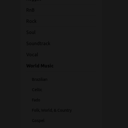
RnB
Rock
Soul
Soundtrack
Vocal
World Music
Brazilian
Celtic
Fado
Folk, World, & Country
Gospel