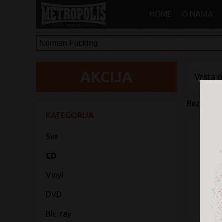
HOME
O NAMA
Vrsta 
Rezultati 
KATEGORIJA
Sve
CD
Vinyl
DVD
Blu-ray