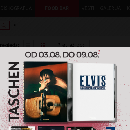
DISKOGRAFIJA
FOOD BAR
VESTI
GALERIJA
Pretraži po:
pregleda:
pretrage:
x
x
x
Norman Fucking
World Music
CD
Nije pronađen nijedan artikal za pretragu '
Norman Fucking