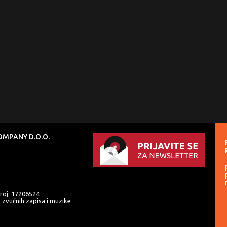
MPANY D.O.O.
roj: 17206524
e zvučnih zapisa i muzike