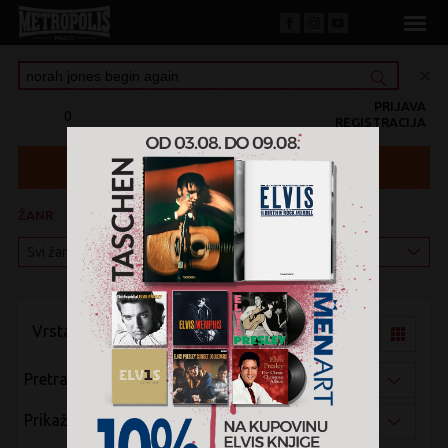
PRIJAVA
0
REGISTRACIJA
ŽANR
KATEGORIJA
Vrsta pregleda:
Pretraži po:
Prikaži po: