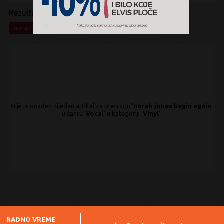
Rezultati pretrage:
x
x
x
norah jones begin again
Vocal
Vinyl
Nije pronađen nijedan artikal za pretragu '
norah jones begin again
'
u žanru '
Vocal
' u kategoriji '
Vinyl
'.
RADNO VREME