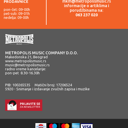
mkm@metropolismusic.rs
PRODAVNICE
informacije o artiklima i
pon-čet: 09-00h
porudžbinama na:
pet-sub: 09-01h
063 237 020
nedelja: 09-00h
METROPOLIS MUSIC COMPANY D.O.O.
Makedonska 21, Beograd
www.metropolismusic.rs
music@metropolismusic.rs
radno vreme kancelarije:
pon-pet 8.30-16.30h
PIB: 100265535 Matični broj: 17206524
5920 - Snimanje i izdavanje zvučnih zapisa i muzike