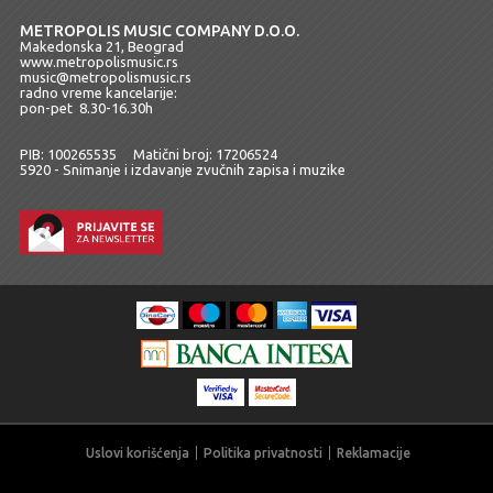
METROPOLIS MUSIC COMPANY D.O.O.
Makedonska 21, Beograd
www.metropolismusic.rs
music@metropolismusic.rs
radno vreme kancelarije:
pon-pet 8.30-16.30h
PIB: 100265535 Matični broj: 17206524
5920 - Snimanje i izdavanje zvučnih zapisa i muzike
Uslovi korišćenja
Politika privatnosti
Reklamacije