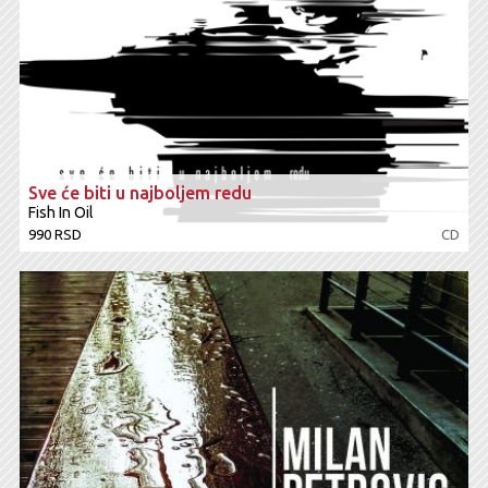
Sve će biti u najboljem redu
Fish In Oil
990 RSD
CD