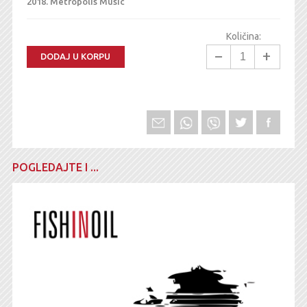
2018.
Metropolis Music
Količina:
−
+
DODAJ U KORPU
POGLEDAJTE I ...