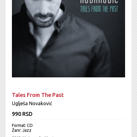
Tales From The Past
Uglješa Novaković
990 RSD
Format: CD
Žanr:
Jazz