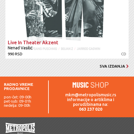
Live In Theater Akzent
Nenad Vasilić
990 RSD
CD
SVA IZDANJA
RADNO VREME
PRODAVNICE
mkm@metropolismusic.rs
pon-čet: 09-00h
informacije o artiklima i
pet-sub: 09-01h
porudžbinama na:
nedelja: 09-00h
063 237 020