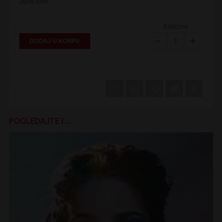
2026.
EMI
Količina:
−
+
DODAJ U KORPU
POGLEDAJTE I ...