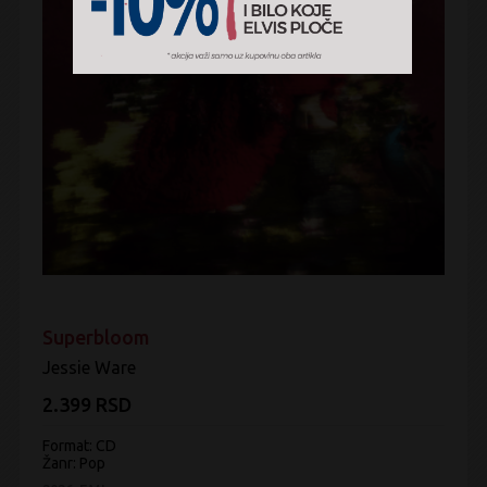
Superbloom
Jessie Ware
2.399 RSD
Format: CD
Žanr:
Pop