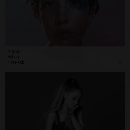
Manic
Halsey
1.899 RSD
CD