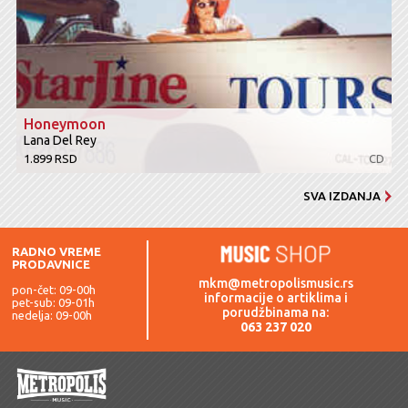
Honeymoon
Lana Del Rey
1.899 RSD
CD
SVA IZDANJA
RADNO VREME
PRODAVNICE
mkm@metropolismusic.rs
pon-čet: 09-00h
informacije o artiklima i
pet-sub: 09-01h
porudžbinama na:
nedelja: 09-00h
063 237 020