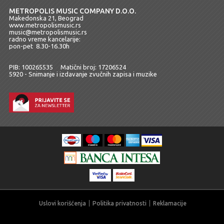
METROPOLIS MUSIC COMPANY D.O.O.
Makedonska 21, Beograd
www.metropolismusic.rs
music@metropolismusic.rs
radno vreme kancelarije:
pon-pet 8.30-16.30h
PIB: 100265535 Matični broj: 17206524
5920 - Snimanje i izdavanje zvučnih zapisa i muzike
Uslovi korišćenja
Politika privatnosti
Reklamacije