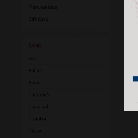
Merchandise
Gift Card
ŽANR
Sve
Ballad
Blues
Children's
Classical
Country
Disco