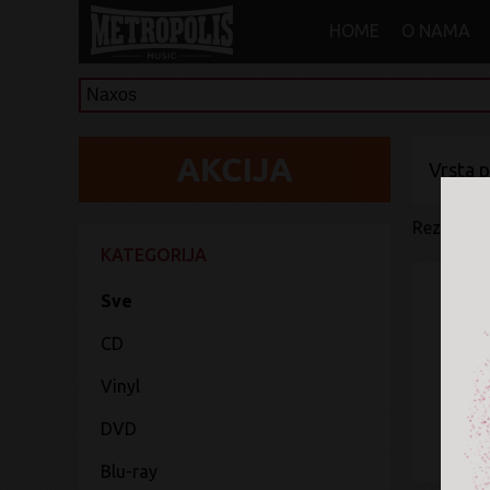
HOME
O NAMA
Vrsta 
Rezultati 
KATEGORIJA
Sve
CD
Ni
Vinyl
DVD
Blu-ray