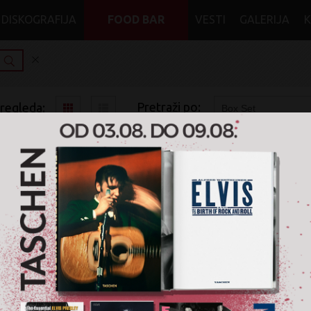
DISKOGRAFIJA
FOOD BAR
VESTI
GALERIJA
Pretraži po:
pregleda:
pretrage:
x
x
x
Naxos
Soundtrack
Box Set
je pronađen nijedan
Box Set
artikal za pretragu '
Naxos
' u žanr