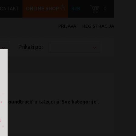
KONTAKT
ONLINE SHOP
B2B
0
PRIJAVA
REGISTRACIJA
Prikaži po:
u '
Soundtrack
' u kategoriji '
Sve kategorije
'.