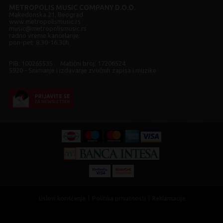
METROPOLIS MUSIC COMPANY D.O.O.
Makedonska 21, Beograd
www.metropolismusic.rs
music@metropolismusic.rs
radno vreme kancelarije:
pon-pet 8.30-16.30h
PIB: 100265535 Matični broj: 17206524
5920 - Snimanje i izdavanje zvučnih zapisa i muzike
Uslovi korišćenja
Politika privatnosti
Reklamacije