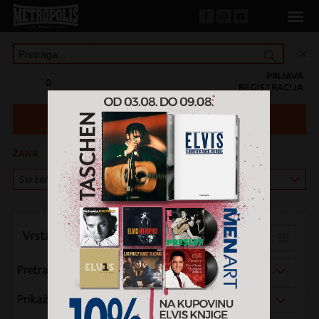
PRIJAVA
0
REGISTRACIJA
ŽANR
KATEGORIJA
Vrsta pregleda:
Pretraži po:
Prikaži po: