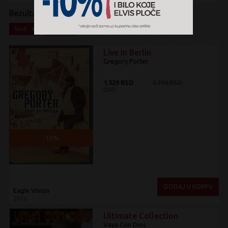
Rezultati pretrage:
x
x
Soul
DVD
Live In Berlin
Gregory Porter
1.529 RSD
1.799 RSD
DVD
-15%
DODAJ U KORPU
Eagle Vision
2016
Ultimate Collection
Vaya Con Dios