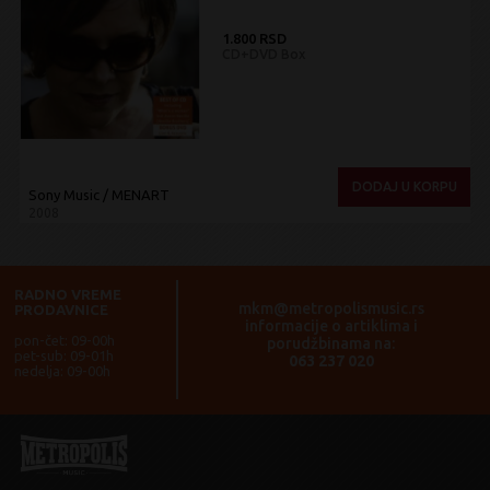
1.800 RSD
CD+DVD Box
DODAJ U KORPU
Sony Music / MENART
2008
RADNO VREME
mkm@metropolismusic.rs
PRODAVNICE
informacije o artiklima i
pon-čet: 09-00h
porudžbinama na:
pet-sub: 09-01h
063 237 020
nedelja: 09-00h