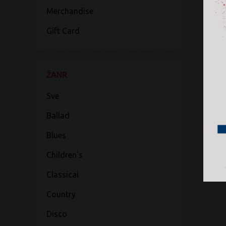
Merchandise
Gift Card
ŽANR
Sve
Ballad
Blues
Children's
Classical
Country
Disco