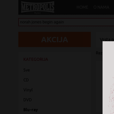
HOME
O NAMA
Vrsta 
Rezultati 
KATEGORIJA
Sve
CD
Vinyl
DVD
Blu-ray