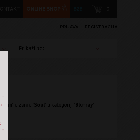
KONTAKT
ONLINE SHOP
B2B
0
PRIJAVA
REGISTRACIJA
Prikaži po:
again
' u žanru '
Soul
' u kategoriji '
Blu-ray
'.