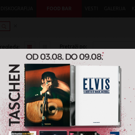
DISKOGRAFIJA
FOOD BAR
VESTI
GALERIJA
Pretraži po:
pregleda:
pretrage:
x
x
x
norah jones begin again
Soul
Blu-ray
Nije pronađen nijedan artikal za pretragu '
norah jones begin 